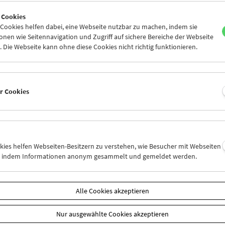
7
28
29
30
01
02
 Cookies
4
05
06
07
08
09
ookies helfen dabei, eine Webseite nutzbar zu machen, indem sie
nen wie Seitennavigation und Zugriff auf sichere Bereiche der Webseite
 Die Webseite kann ohne diese Cookies nicht richtig funktionieren.
Mi 7.4.
Do 8.4.
Fr 9.4.
er Cookies
okies helfen Webseiten-Besitzern zu verstehen, wie Besucher mit Webseiten
n, indem Informationen anonym gesammelt und gemeldet werden.
Alle Cookies akzeptieren
Nur ausgewählte Cookies akzeptieren