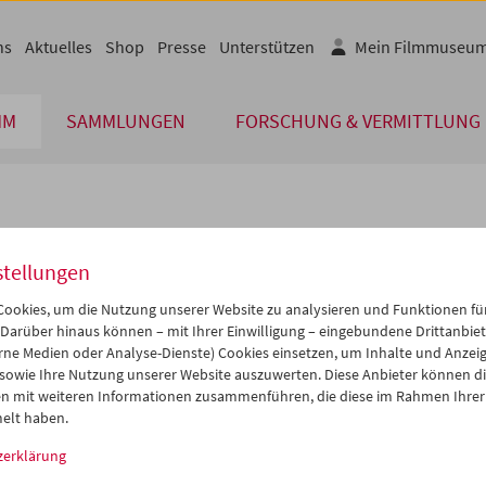
ns
Aktuelles
Shop
Presse
Unterstützen
Mein Filmmuseu
MM
SAMMLUNGEN
FORSCHUNG & VERMITTLUNG
lplan
stellungen
Apr 2027
iCalender
>
>>
ookies, um die Nutzung unserer Website zu analysieren und Funktionen für
i
Mi
Do
Fr
Sa
So
 Darüber hinaus können – mit Ihrer Einwilligung – eingebundene Drittanbieter
rne Medien oder Analyse-Dienste) Cookies einsetzen, um Inhalte und Anzei
Programmheft-PDF
0
31
01
02
03
04
 sowie Ihre Nutzung unserer Website auszuwerten. Diese Anbieter können di
6
07
08
09
10
11
n mit weiteren Informationen zusammenführen, die diese im Rahmen Ihrer
English language or subtitl
elt haben.
3
14
15
16
17
18
zerklärung
0
21
22
23
24
25