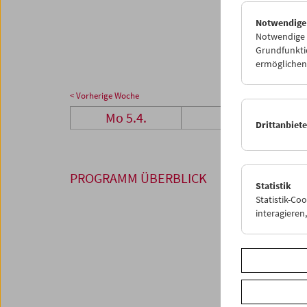
26
2
Notwendige
03
0
Notwendige C
Grundfunktio
ermöglichen.
< Vorherige Woche
Mo 5.4.
Di 6.4.
Drittanbiet
PROGRAMM ÜBERBLICK
Statistik
Statistik-Co
interagiere