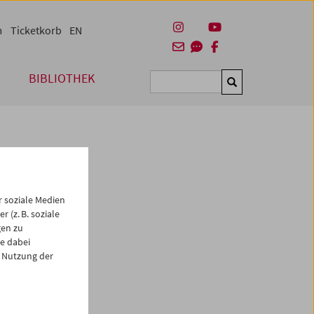
m
Ticketkorb
EN
BIBLIOTHEK
Suchen
 soziale Medien
 (z. B. soziale
gen zu
e dabei
 Nutzung der
es