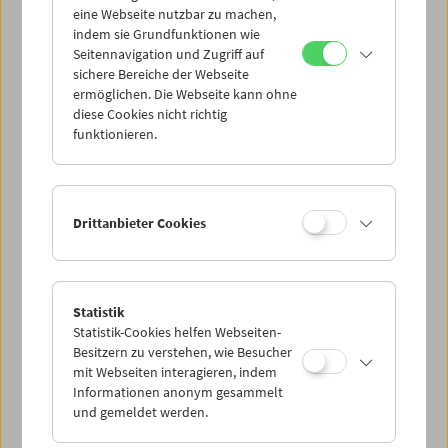
eine Webseite nutzbar zu machen,
indem sie Grundfunktionen wie
Mi 7.4.
Seitennavigation und Zugriff auf
sichere Bereiche der Webseite
ermöglichen. Die Webseite kann ohne
Do 8.4.
diese Cookies nicht richtig
funktionieren.
Fr 9.4.
Sa 10.4.
Drittanbieter Cookies
So 11.4.
Statistik
Statistik-Cookies helfen Webseiten-
PROGRAMM ÜBERBLICK
Besitzern zu verstehen, wie Besucher
mit Webseiten interagieren, indem
Informationen anonym gesammelt
und gemeldet werden.