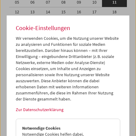
05
06
07
08
09
10
11
12
13
14
15
16
17
18
19
20
21
22
23
24
25
Cookie-Einstellungen
26
27
28
29
30
01
02
Wir verwenden Cookies, um die Nutzung unserer Website
03
04
05
06
07
08
09
zu analysieren und Funktionen für soziale Medien
bereitzustellen. Darüber hinaus können – mit Ihrer
Einwilligung – eingebundene Drittanbieter (z. B. soziale
iCalender
Netzwerke, externe Medien oder Analyse-Dienste)
Cookies einsetzen, um Inhalte und Anzeigen zu
Programmheft-PDF
personalisieren sowie Ihre Nutzung unserer Website
auszuwerten. Diese Anbieter können die dabei
erhobenen Daten mit weiteren Informationen
English language or subtitles
zusammenführen, die diese im Rahmen Ihrer Nutzung
der Dienste gesammelt haben.
< Vorherige Woche
Nächste Woche >
Zur Datenschutzerklärung
Mo 5.4.
Notwendige Cookies
Di 6.4.
Notwendige Cookies helfen dabei,