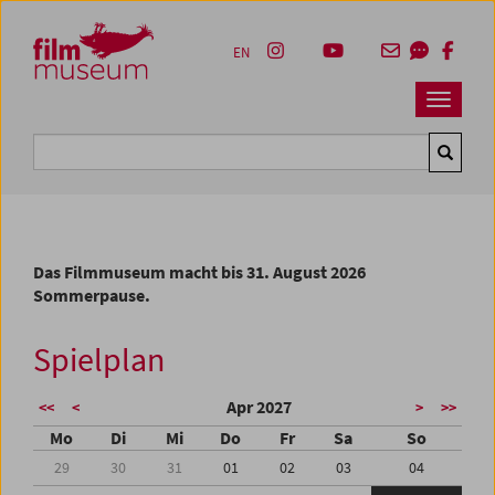
Accesskey [1]
Accesskey [4]
Accesskey [2]
Accesskey [3]
Zum Inhalt
Zum Hauptmenü
Zur Servicenavigation
Zum Suche
EN
Navbar 
Suche
Das Filmmuseum macht bis 31. August 2026
Sommerpause.
Spielplan
Apr 2027
<<
<
>
>>
Mo
Di
Mi
Do
Fr
Sa
So
29
30
31
01
02
03
04