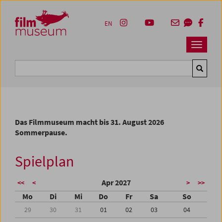
Accesskey [1]
Accesskey [4]
Accesskey [2]
Accesskey [3]
Zum Inhalt
Zum Hauptmenü
Zur Servicenavigation
Zum Suche
EN
Navbar 
Suche
Das Filmmuseum macht bis 31. August 2026
Sommerpause.
Spielplan
Apr 2027
<<
<
>
>>
Mo
Di
Mi
Do
Fr
Sa
So
29
30
31
01
02
03
04