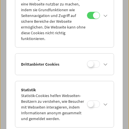
eine Webseite nutzbar zu machen,
indem sie Grundfunktionen wie
Mi 21.4.
Seitennavigation und Zugriff auf
sichere Bereiche der Webseite
ermöglichen. Die Webseite kann ohne
Do 22.4.
diese Cookies nicht richtig
funktionieren.
Fr 23.4.
Sa 24.4.
Drittanbieter Cookies
So 25.4.
Statistik
Statistik-Cookies helfen Webseiten-
PROGRAMM ÜBERBLICK
Besitzern zu verstehen, wie Besucher
mit Webseiten interagieren, indem
Informationen anonym gesammelt
und gemeldet werden.