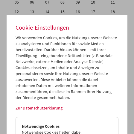
05
06
07
08
09
10
11
12
13
14
15
16
17
18
19
20
21
22
23
24
25
Cookie-Einstellungen
26
27
28
29
30
01
02
Wir verwenden Cookies, um die Nutzung unserer Website
03
04
05
06
07
08
09
zu analysieren und Funktionen für soziale Medien
bereitzustellen. Darüber hinaus können – mit Ihrer
Einwilligung – eingebundene Drittanbieter (z. B. soziale
iCalender
Netzwerke, externe Medien oder Analyse-Dienste)
Cookies einsetzen, um Inhalte und Anzeigen zu
Programmheft-PDF
personalisieren sowie Ihre Nutzung unserer Website
auszuwerten. Diese Anbieter können die dabei
erhobenen Daten mit weiteren Informationen
English language or subtitles
zusammenführen, die diese im Rahmen Ihrer Nutzung
der Dienste gesammelt haben.
< Vorherige Woche
Nächste Woche >
Zur Datenschutzerklärung
Mo 19.4.
Notwendige Cookies
Di 20.4.
Notwendige Cookies helfen dabei,