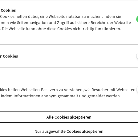
7
28
29
30
01
02
 Cookies
4
05
06
07
08
09
ookies helfen dabei, eine Webseite nutzbar zu machen, indem sie
nen wie Seitennavigation und Zugriff auf sichere Bereiche der Webseite
 Die Webseite kann ohne diese Cookies nicht richtig funktionieren.
Mi 21.4.
Do 22.4.
Fr 23.4.
er Cookies
okies helfen Webseiten-Besitzern zu verstehen, wie Besucher mit Webseiten
n, indem Informationen anonym gesammelt und gemeldet werden.
Alle Cookies akzeptieren
Nur ausgewählte Cookies akzeptieren