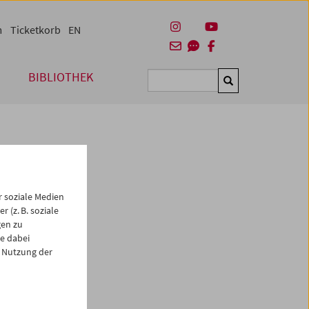
m
Ticketkorb
EN
BIBLIOTHEK
Suchen
 soziale Medien
 (z. B. soziale
gen zu
e dabei
 Nutzung der
es