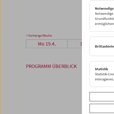
26
2
Notwendige
03
0
Notwendige C
Grundfunktio
ermöglichen.
< Vorherige Woche
Mo 19.4.
Di 20.4.
Drittanbiet
PROGRAMM ÜBERBLICK
Statistik
Statistik-Co
interagiere