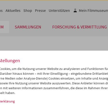
ns
Aktuelles
Shop
Presse
Unterstützen
Mein Filmmuseu
MM
SAMMLUNGEN
FORSCHUNG & VERMITTLUNG
lplan
stellungen
Apr 2027
iCalender
>
>>
ookies, um die Nutzung unserer Website zu analysieren und Funktionen für
i
Mi
Do
Fr
Sa
So
 Darüber hinaus können – mit Ihrer Einwilligung – eingebundene Drittanbieter
rne Medien oder Analyse-Dienste) Cookies einsetzen, um Inhalte und Anzei
Programmheft-PDF
0
31
01
02
03
04
 sowie Ihre Nutzung unserer Website auszuwerten. Diese Anbieter können di
6
07
08
09
10
11
n mit weiteren Informationen zusammenführen, die diese im Rahmen Ihrer
English language or subtitl
elt haben.
3
14
15
16
17
18
zerklärung
0
21
22
23
24
25