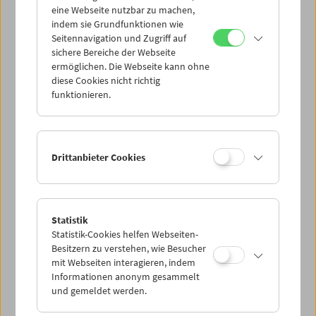
eine Webseite nutzbar zu machen,
indem sie Grundfunktionen wie
Mi 28.4.
Seitennavigation und Zugriff auf
sichere Bereiche der Webseite
ermöglichen. Die Webseite kann ohne
Do 29.4.
diese Cookies nicht richtig
funktionieren.
Fr 30.4.
Sa 1.5.
Drittanbieter Cookies
So 2.5.
Statistik
Statistik-Cookies helfen Webseiten-
PROGRAMM ÜBERBLICK
Besitzern zu verstehen, wie Besucher
mit Webseiten interagieren, indem
Informationen anonym gesammelt
und gemeldet werden.