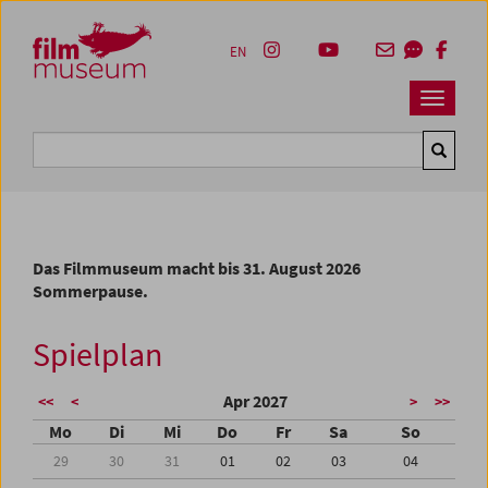
Accesskey [1]
Accesskey [4]
Accesskey [2]
Accesskey [3]
Zum Inhalt
Zum Hauptmenü
Zur Servicenavigation
Zum Suche
EN
Navbar 
Suche
Das Filmmuseum macht bis 31. August 2026
Sommerpause.
Spielplan
Apr 2027
<<
<
>
>>
Mo
Di
Mi
Do
Fr
Sa
So
29
30
31
01
02
03
04