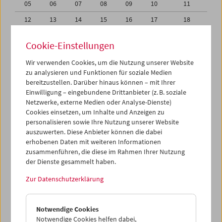
05
06
07
08
09
10
11
12
13
14
15
16
17
18
19
20
21
22
23
24
25
Cookie-Einstellungen
26
27
28
29
30
01
02
Wir verwenden Cookies, um die Nutzung unserer Website
03
04
05
06
07
08
09
zu analysieren und Funktionen für soziale Medien
bereitzustellen. Darüber hinaus können – mit Ihrer
Einwilligung – eingebundene Drittanbieter (z. B. soziale
iCalender
Netzwerke, externe Medien oder Analyse-Dienste)
Cookies einsetzen, um Inhalte und Anzeigen zu
Programmheft-PDF
personalisieren sowie Ihre Nutzung unserer Website
auszuwerten. Diese Anbieter können die dabei
erhobenen Daten mit weiteren Informationen
English language or subtitles
zusammenführen, die diese im Rahmen Ihrer Nutzung
der Dienste gesammelt haben.
< Vorherige Woche
Nächste Woche >
Zur Datenschutzerklärung
Mo 26.4.
Notwendige Cookies
Di 27.4.
Notwendige Cookies helfen dabei,