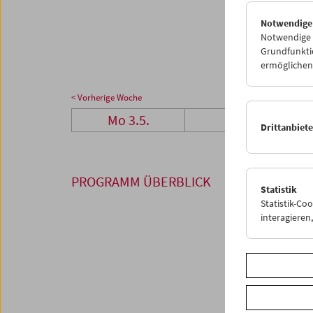
24
2
Notwendige
31
0
Notwendige C
Grundfunktio
ermöglichen.
< Vorherige Woche
Mo 3.5.
Di 4.5.
Drittanbiet
PROGRAMM ÜBERBLICK
Statistik
Statistik-Co
interagiere