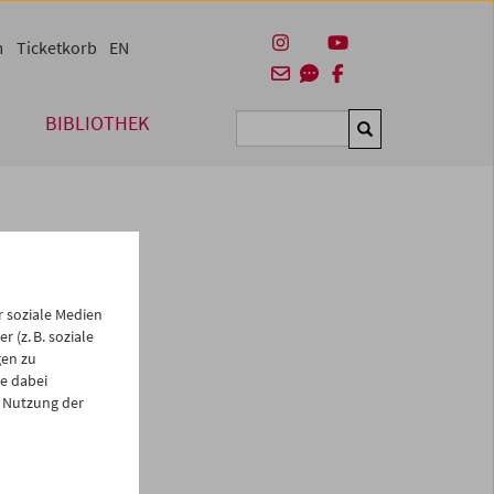
m
Ticketkorb
EN
BIBLIOTHEK
Suchen
 soziale Medien
 (z. B. soziale
gen zu
e dabei
 Nutzung der
es