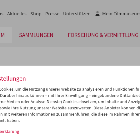
ns
Aktuelles
Shop
Presse
Unterstützen
Mein Filmmuseu
MM
SAMMLUNGEN
FORSCHUNG & VERMITTLUNG
lplan
stellungen
Mai 2027
iCalender
>
>>
ookies, um die Nutzung unserer Website zu analysieren und Funktionen für
i
Mi
Do
Fr
Sa
So
 Darüber hinaus können – mit Ihrer Einwilligung – eingebundene Drittanbieter
rne Medien oder Analyse-Dienste) Cookies einsetzen, um Inhalte und Anzei
Programmheft-PDF
7
28
29
30
01
02
 sowie Ihre Nutzung unserer Website auszuwerten. Diese Anbieter können di
4
05
06
07
08
09
n mit weiteren Informationen zusammenführen, die diese im Rahmen Ihrer
English language or subtitl
elt haben.
1
12
13
14
15
16
zerklärung
8
19
20
21
22
23