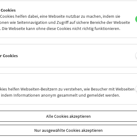
5
26
27
28
29
30
 Cookies
1
02
03
04
05
06
ookies helfen dabei, eine Webseite nutzbar zu machen, indem sie
nen wie Seitennavigation und Zugriff auf sichere Bereiche der Webseite
 Die Webseite kann ohne diese Cookies nicht richtig funktionieren.
Mi 5.5.
Do 6.5.
Fr 7.5.
er Cookies
okies helfen Webseiten-Besitzern zu verstehen, wie Besucher mit Webseiten
n, indem Informationen anonym gesammelt und gemeldet werden.
Alle Cookies akzeptieren
Nur ausgewählte Cookies akzeptieren