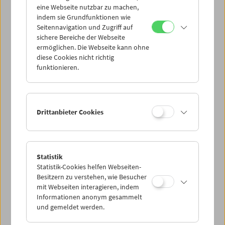
eine Webseite nutzbar zu machen,
indem sie Grundfunktionen wie
Mi 12.5.
Seitennavigation und Zugriff auf
sichere Bereiche der Webseite
ermöglichen. Die Webseite kann ohne
Do 13.5.
diese Cookies nicht richtig
funktionieren.
Fr 14.5.
Sa 15.5.
Drittanbieter Cookies
So 16.5.
Statistik
Statistik-Cookies helfen Webseiten-
PROGRAMM ÜBERBLICK
Besitzern zu verstehen, wie Besucher
mit Webseiten interagieren, indem
Informationen anonym gesammelt
und gemeldet werden.