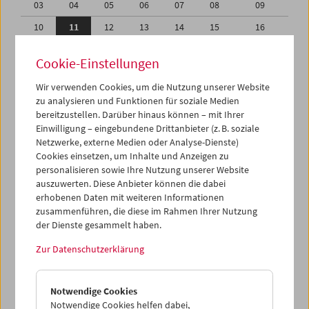
03
04
05
06
07
08
09
10
11
12
13
14
15
16
17
18
19
20
21
22
23
Cookie-Einstellungen
24
25
26
27
28
29
30
Wir verwenden Cookies, um die Nutzung unserer Website
31
01
02
03
04
05
06
zu analysieren und Funktionen für soziale Medien
bereitzustellen. Darüber hinaus können – mit Ihrer
Einwilligung – eingebundene Drittanbieter (z. B. soziale
iCalender
Netzwerke, externe Medien oder Analyse-Dienste)
Cookies einsetzen, um Inhalte und Anzeigen zu
Programmheft-PDF
personalisieren sowie Ihre Nutzung unserer Website
auszuwerten. Diese Anbieter können die dabei
erhobenen Daten mit weiteren Informationen
English language or subtitles
zusammenführen, die diese im Rahmen Ihrer Nutzung
der Dienste gesammelt haben.
< Vorherige Woche
Nächste Woche >
Zur Datenschutzerklärung
Mo 10.5.
Notwendige Cookies
Di 11.5.
Notwendige Cookies helfen dabei,