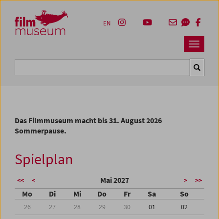
Accesskey [1]
Accesskey [4]
Accesskey [2]
Accesskey [3]
Zum Inhalt
Zum Hauptmenü
Zur Servicenavigation
Zum Suche
EN
Navbar 
Suche
Das Filmmuseum macht bis 31. August 2026
Sommerpause.
Spielplan
Mai 2027
<<
<
>
>>
Mo
Di
Mi
Do
Fr
Sa
So
26
27
28
29
30
01
02