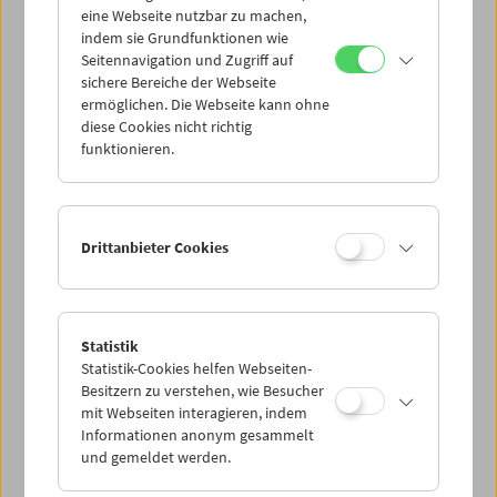
eine Webseite nutzbar zu machen,
indem sie Grundfunktionen wie
Mi 12.5.
Seitennavigation und Zugriff auf
sichere Bereiche der Webseite
ermöglichen. Die Webseite kann ohne
Do 13.5.
diese Cookies nicht richtig
funktionieren.
Fr 14.5.
Sa 15.5.
Drittanbieter Cookies
So 16.5.
Statistik
Statistik-Cookies helfen Webseiten-
PROGRAMM ÜBERBLICK
Besitzern zu verstehen, wie Besucher
mit Webseiten interagieren, indem
Informationen anonym gesammelt
und gemeldet werden.