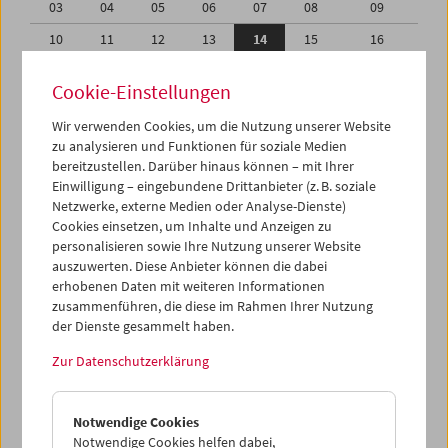
03
04
05
06
07
08
09
10
11
12
13
14
15
16
17
18
19
20
21
22
23
Cookie-Einstellungen
24
25
26
27
28
29
30
Wir verwenden Cookies, um die Nutzung unserer Website
31
01
02
03
04
05
06
zu analysieren und Funktionen für soziale Medien
bereitzustellen. Darüber hinaus können – mit Ihrer
Einwilligung – eingebundene Drittanbieter (z. B. soziale
iCalender
Netzwerke, externe Medien oder Analyse-Dienste)
Cookies einsetzen, um Inhalte und Anzeigen zu
Programmheft-PDF
personalisieren sowie Ihre Nutzung unserer Website
auszuwerten. Diese Anbieter können die dabei
erhobenen Daten mit weiteren Informationen
English language or subtitles
zusammenführen, die diese im Rahmen Ihrer Nutzung
der Dienste gesammelt haben.
< Vorherige Woche
Nächste Woche >
Zur Datenschutzerklärung
Mo 10.5.
Notwendige Cookies
Di 11.5.
Notwendige Cookies helfen dabei,