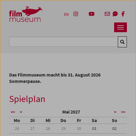
Accesskey [1]
Accesskey [4]
Accesskey [2]
Accesskey [3]
Zum Inhalt
Zum Hauptmenü
Zur Servicenavigation
Zum Suche
EN
Navbar 
Suche
Das Filmmuseum macht bis 31. August 2026
Sommerpause.
Spielplan
Mai 2027
<<
<
>
>>
Mo
Di
Mi
Do
Fr
Sa
So
26
27
28
29
30
01
02