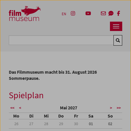
Accesskey [1]
Accesskey [4]
Accesskey [2]
Accesskey [3]
Zum Inhalt
Zum Hauptmenü
Zur Servicenavigation
Zum Suche
EN
Navbar 
Suche
Das Filmmuseum macht bis 31. August 2026
Sommerpause.
Spielplan
Mai 2027
<<
<
>
>>
Mo
Di
Mi
Do
Fr
Sa
So
26
27
28
29
30
01
02