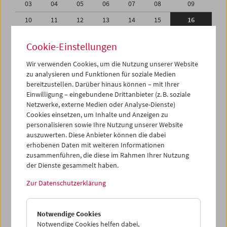
03
04
05
06
07
08
09
10
11
12
13
14
15
16
17
18
19
20
21
22
23
Cookie-Einstellungen
24
25
26
27
28
29
30
Wir verwenden Cookies, um die Nutzung unserer Website
31
01
02
03
04
05
06
zu analysieren und Funktionen für soziale Medien
bereitzustellen. Darüber hinaus können – mit Ihrer
Einwilligung – eingebundene Drittanbieter (z. B. soziale
iCalender
Netzwerke, externe Medien oder Analyse-Dienste)
Cookies einsetzen, um Inhalte und Anzeigen zu
Programmheft-PDF
personalisieren sowie Ihre Nutzung unserer Website
auszuwerten. Diese Anbieter können die dabei
erhobenen Daten mit weiteren Informationen
English language or subtitles
zusammenführen, die diese im Rahmen Ihrer Nutzung
der Dienste gesammelt haben.
< Vorherige Woche
Nächste Woche >
Zur Datenschutzerklärung
Mo 10.5.
Notwendige Cookies
Di 11.5.
Notwendige Cookies helfen dabei,