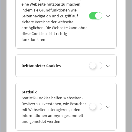
eine Webseite nutzbar zu machen,
indem sie Grundfunktionen wie
Mi 12.5.
Seitennavigation und Zugriff auf
sichere Bereiche der Webseite
ermöglichen. Die Webseite kann ohne
Do 13.5.
diese Cookies nicht richtig
funktionieren.
Fr 14.5.
Sa 15.5.
Drittanbieter Cookies
So 16.5.
Statistik
Statistik-Cookies helfen Webseiten-
PROGRAMM ÜBERBLICK
Besitzern zu verstehen, wie Besucher
mit Webseiten interagieren, indem
Informationen anonym gesammelt
und gemeldet werden.