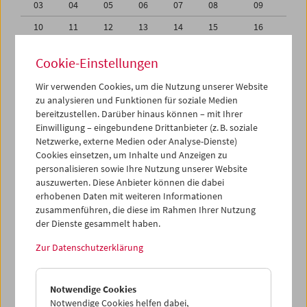
03
04
05
06
07
08
09
10
11
12
13
14
15
16
17
18
19
20
21
22
23
Cookie-Einstellungen
24
25
26
27
28
29
30
Wir verwenden Cookies, um die Nutzung unserer Website
31
01
02
03
04
05
06
zu analysieren und Funktionen für soziale Medien
bereitzustellen. Darüber hinaus können – mit Ihrer
Einwilligung – eingebundene Drittanbieter (z. B. soziale
iCalender
Netzwerke, externe Medien oder Analyse-Dienste)
Cookies einsetzen, um Inhalte und Anzeigen zu
Programmheft-PDF
personalisieren sowie Ihre Nutzung unserer Website
auszuwerten. Diese Anbieter können die dabei
erhobenen Daten mit weiteren Informationen
English language or subtitles
zusammenführen, die diese im Rahmen Ihrer Nutzung
der Dienste gesammelt haben.
< Vorherige Woche
Nächste Woche >
Zur Datenschutzerklärung
Mo 17.5.
Notwendige Cookies
Di 18.5.
Notwendige Cookies helfen dabei,