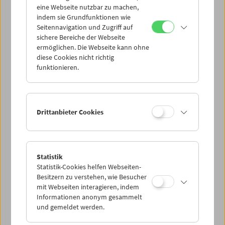
eine Webseite nutzbar zu machen,
indem sie Grundfunktionen wie
Mi 19.5.
Seitennavigation und Zugriff auf
sichere Bereiche der Webseite
ermöglichen. Die Webseite kann ohne
Do 20.5.
diese Cookies nicht richtig
funktionieren.
Fr 21.5.
Sa 22.5.
Drittanbieter Cookies
So 23.5.
Statistik
Statistik-Cookies helfen Webseiten-
PROGRAMM ÜBERBLICK
Besitzern zu verstehen, wie Besucher
mit Webseiten interagieren, indem
Informationen anonym gesammelt
und gemeldet werden.