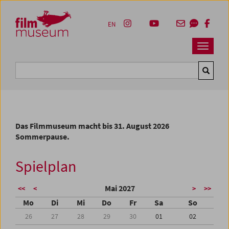
Accesskey [1]
Accesskey [4]
Accesskey [2]
Accesskey [3]
Zum Inhalt
Zum Hauptmenü
Zur Servicenavigation
Zum Suche
EN
Navbar 
Suche
Das Filmmuseum macht bis 31. August 2026
Sommerpause.
Spielplan
Mai 2027
<<
<
>
>>
Mo
Di
Mi
Do
Fr
Sa
So
26
27
28
29
30
01
02