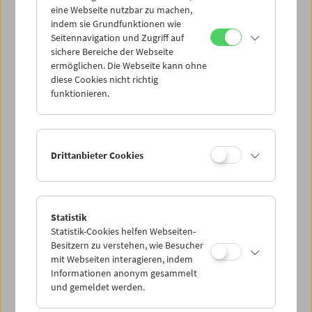
eine Webseite nutzbar zu machen,
indem sie Grundfunktionen wie
Mi 19.5.
Seitennavigation und Zugriff auf
sichere Bereiche der Webseite
ermöglichen. Die Webseite kann ohne
Do 20.5.
diese Cookies nicht richtig
funktionieren.
Fr 21.5.
Sa 22.5.
Drittanbieter Cookies
So 23.5.
Statistik
Statistik-Cookies helfen Webseiten-
PROGRAMM ÜBERBLICK
Besitzern zu verstehen, wie Besucher
mit Webseiten interagieren, indem
Informationen anonym gesammelt
und gemeldet werden.