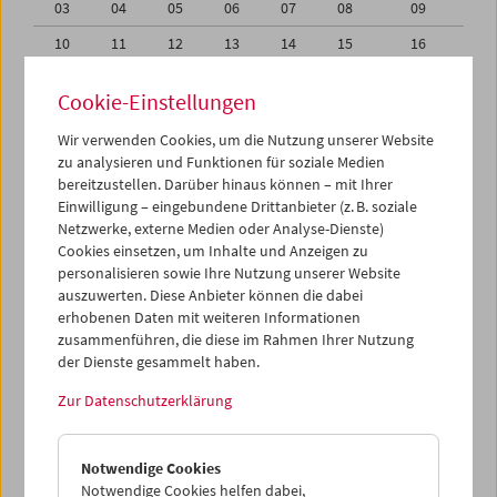
03
04
05
06
07
08
09
10
11
12
13
14
15
16
17
18
19
20
21
22
23
Cookie-Einstellungen
24
25
26
27
28
29
30
Wir verwenden Cookies, um die Nutzung unserer Website
31
01
02
03
04
05
06
zu analysieren und Funktionen für soziale Medien
bereitzustellen. Darüber hinaus können – mit Ihrer
Einwilligung – eingebundene Drittanbieter (z. B. soziale
iCalender
Netzwerke, externe Medien oder Analyse-Dienste)
Cookies einsetzen, um Inhalte und Anzeigen zu
Programmheft-PDF
personalisieren sowie Ihre Nutzung unserer Website
auszuwerten. Diese Anbieter können die dabei
erhobenen Daten mit weiteren Informationen
English language or subtitles
zusammenführen, die diese im Rahmen Ihrer Nutzung
der Dienste gesammelt haben.
< Vorherige Woche
Nächste Woche >
Zur Datenschutzerklärung
Mo 17.5.
Notwendige Cookies
Di 18.5.
Notwendige Cookies helfen dabei,