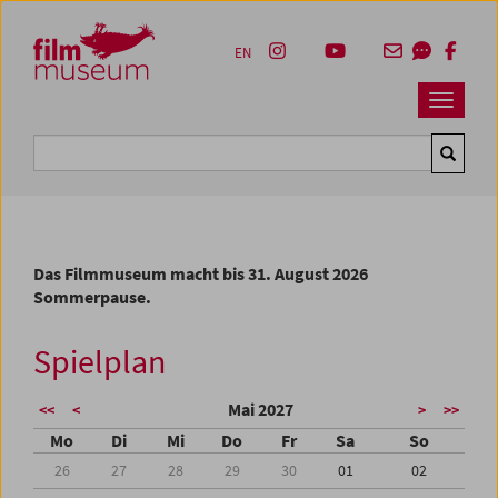
Accesskey [1]
Accesskey [4]
Accesskey [2]
Accesskey [3]
Zum Inhalt
Zum Hauptmenü
Zur Servicenavigation
Zum Suche
EN
Navbar 
Suche
Das Filmmuseum macht bis 31. August 2026
Sommerpause.
Spielplan
Mai 2027
<<
<
>
>>
Mo
Di
Mi
Do
Fr
Sa
So
26
27
28
29
30
01
02