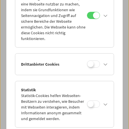
eine Webseite nutzbar zu machen,
indem sie Grundfunktionen wie
Mi 26.5.
Seitennavigation und Zugriff auf
sichere Bereiche der Webseite
ermöglichen. Die Webseite kann ohne
Do 27.5.
diese Cookies nicht richtig
funktionieren.
Fr 28.5.
Sa 29.5.
Drittanbieter Cookies
So 30.5.
Statistik
Statistik-Cookies helfen Webseiten-
PROGRAMM ÜBERBLICK
Besitzern zu verstehen, wie Besucher
mit Webseiten interagieren, indem
Informationen anonym gesammelt
und gemeldet werden.