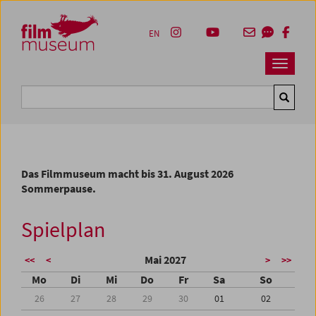
Accesskey [1]
Accesskey [4]
Accesskey [2]
Accesskey [3]
Zum Inhalt
Zum Hauptmenü
Zur Servicenavigation
Zum Suche
EN
Navbar 
Suche
Das Filmmuseum macht bis 31. August 2026
Sommerpause.
Spielplan
Mai 2027
<<
<
>
>>
Mo
Di
Mi
Do
Fr
Sa
So
26
27
28
29
30
01
02