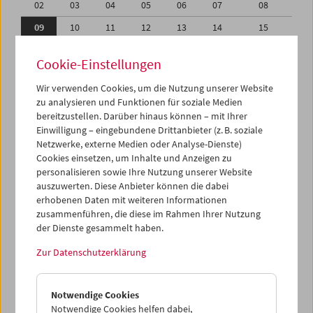
02
03
04
05
06
07
08
09
10
11
12
13
14
15
16
17
18
19
20
21
22
Cookie-Einstellungen
23
24
25
26
27
28
29
Wir verwenden Cookies, um die Nutzung unserer Website
30
31
01
02
03
04
05
zu analysieren und Funktionen für soziale Medien
bereitzustellen. Darüber hinaus können – mit Ihrer
Einwilligung – eingebundene Drittanbieter (z. B. soziale
iCalender
Netzwerke, externe Medien oder Analyse-Dienste)
Cookies einsetzen, um Inhalte und Anzeigen zu
Programmheft-PDF
personalisieren sowie Ihre Nutzung unserer Website
auszuwerten. Diese Anbieter können die dabei
erhobenen Daten mit weiteren Informationen
English language or subtitles
zusammenführen, die diese im Rahmen Ihrer Nutzung
der Dienste gesammelt haben.
< Vorherige Woche
Nächste Woche >
Zur Datenschutzerklärung
Mo 9.8.
Notwendige Cookies
Di 10.8.
Notwendige Cookies helfen dabei,