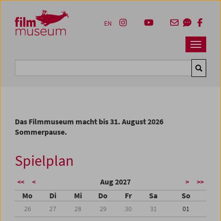
Accesskey [1]
Accesskey [4]
Accesskey [2]
Accesskey [3]
Zum Inhalt
Zum Hauptmenü
Zur Servicenavigation
Zum Suche
EN
Navbar 
Suche
Das Filmmuseum macht bis 31. August 2026
Sommerpause.
Spielplan
Aug 2027
<<
<
>
>>
Mo
Di
Mi
Do
Fr
Sa
So
26
27
28
29
30
31
01