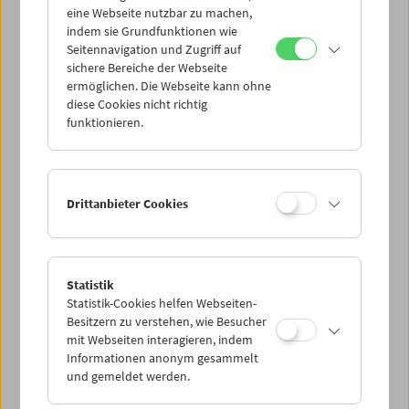
eine Webseite nutzbar zu machen,
indem sie Grundfunktionen wie
Mi 11.8.
Seitennavigation und Zugriff auf
sichere Bereiche der Webseite
ermöglichen. Die Webseite kann ohne
Do 12.8.
diese Cookies nicht richtig
funktionieren.
Fr 13.8.
Sa 14.8.
Drittanbieter Cookies
So 15.8.
Statistik
Statistik-Cookies helfen Webseiten-
PROGRAMM ÜBERBLICK
Besitzern zu verstehen, wie Besucher
mit Webseiten interagieren, indem
Informationen anonym gesammelt
und gemeldet werden.