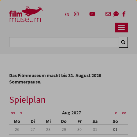
Accesskey [1]
Accesskey [4]
Accesskey [2]
Accesskey [3]
Zum Inhalt
Zum Hauptmenü
Zur Servicenavigation
Zum Suche
EN
Navbar 
Suche
Das Filmmuseum macht bis 31. August 2026
Sommerpause.
Spielplan
Aug 2027
<<
<
>
>>
Mo
Di
Mi
Do
Fr
Sa
So
26
27
28
29
30
31
01