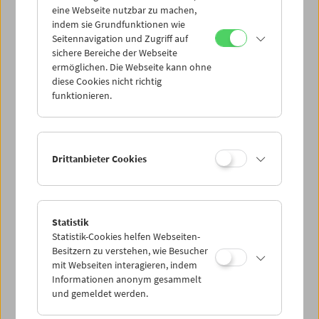
eine Webseite nutzbar zu machen,
indem sie Grundfunktionen wie
Mi 11.8.
Seitennavigation und Zugriff auf
sichere Bereiche der Webseite
ermöglichen. Die Webseite kann ohne
Do 12.8.
diese Cookies nicht richtig
funktionieren.
Fr 13.8.
Sa 14.8.
Drittanbieter Cookies
So 15.8.
Statistik
Statistik-Cookies helfen Webseiten-
PROGRAMM ÜBERBLICK
Besitzern zu verstehen, wie Besucher
mit Webseiten interagieren, indem
Informationen anonym gesammelt
und gemeldet werden.