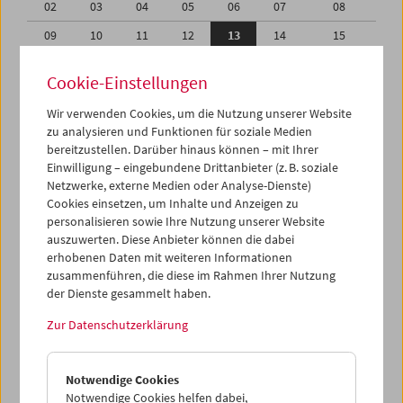
02
03
04
05
06
07
08
09
10
11
12
13
14
15
16
17
18
19
20
21
22
Cookie-Einstellungen
23
24
25
26
27
28
29
Wir verwenden Cookies, um die Nutzung unserer Website
30
31
01
02
03
04
05
zu analysieren und Funktionen für soziale Medien
bereitzustellen. Darüber hinaus können – mit Ihrer
Einwilligung – eingebundene Drittanbieter (z. B. soziale
iCalender
Netzwerke, externe Medien oder Analyse-Dienste)
Cookies einsetzen, um Inhalte und Anzeigen zu
Programmheft-PDF
personalisieren sowie Ihre Nutzung unserer Website
auszuwerten. Diese Anbieter können die dabei
erhobenen Daten mit weiteren Informationen
English language or subtitles
zusammenführen, die diese im Rahmen Ihrer Nutzung
der Dienste gesammelt haben.
< Vorherige Woche
Nächste Woche >
Zur Datenschutzerklärung
Mo 9.8.
Notwendige Cookies
Di 10.8.
Notwendige Cookies helfen dabei,