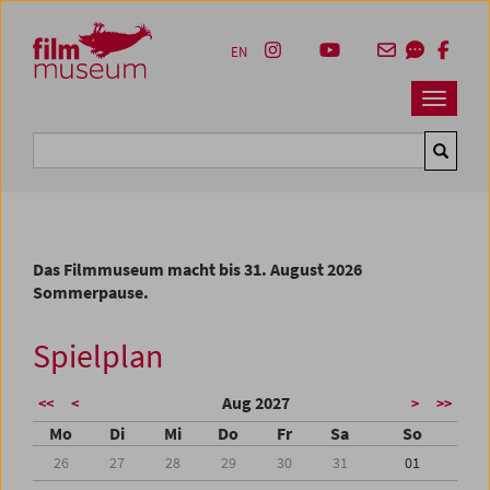
Accesskey [1]
Accesskey [4]
Accesskey [2]
Accesskey [3]
Zum Inhalt
Zum Hauptmenü
Zur Servicenavigation
Zum Suche
EN
Navbar 
Suche
Das Filmmuseum macht bis 31. August 2026
Sommerpause.
Spielplan
Aug 2027
<<
<
>
>>
Mo
Di
Mi
Do
Fr
Sa
So
26
27
28
29
30
31
01