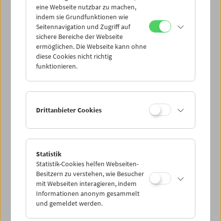
eine Webseite nutzbar zu machen,
indem sie Grundfunktionen wie
Mi 18.8.
Seitennavigation und Zugriff auf
sichere Bereiche der Webseite
ermöglichen. Die Webseite kann ohne
Do 19.8.
diese Cookies nicht richtig
funktionieren.
Fr 20.8.
Sa 21.8.
Drittanbieter Cookies
So 22.8.
Statistik
Statistik-Cookies helfen Webseiten-
PROGRAMM ÜBERBLICK
Besitzern zu verstehen, wie Besucher
mit Webseiten interagieren, indem
Informationen anonym gesammelt
und gemeldet werden.