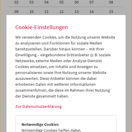
02
03
04
05
06
07
08
09
10
11
12
13
14
15
16
17
18
19
20
21
22
Cookie-Einstellungen
23
24
25
26
27
28
29
Wir verwenden Cookies, um die Nutzung unserer Website
30
31
01
02
03
04
05
zu analysieren und Funktionen für soziale Medien
bereitzustellen. Darüber hinaus können – mit Ihrer
Einwilligung – eingebundene Drittanbieter (z. B. soziale
iCalender
Netzwerke, externe Medien oder Analyse-Dienste)
Cookies einsetzen, um Inhalte und Anzeigen zu
Programmheft-PDF
personalisieren sowie Ihre Nutzung unserer Website
auszuwerten. Diese Anbieter können die dabei
erhobenen Daten mit weiteren Informationen
English language or subtitles
zusammenführen, die diese im Rahmen Ihrer Nutzung
der Dienste gesammelt haben.
< Vorherige Woche
Nächste Woche >
Zur Datenschutzerklärung
Mo 16.8.
Notwendige Cookies
Di 17.8.
Notwendige Cookies helfen dabei,