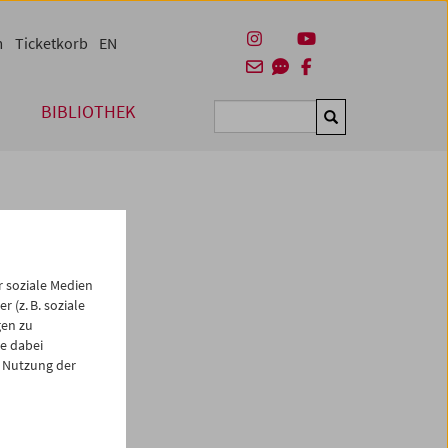
m
Ticketkorb
EN
BIBLIOTHEK
Suchen
 soziale Medien
 (z. B. soziale
gen zu
e dabei
 Nutzung der
es