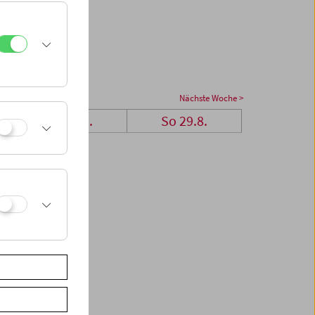
Nächste Woche >
Sa 28.8.
So 29.8.