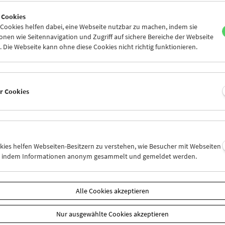
4
25
26
27
28
29
 Cookies
1
01
02
03
04
05
ookies helfen dabei, eine Webseite nutzbar zu machen, indem sie
nen wie Seitennavigation und Zugriff auf sichere Bereiche der Webseite
 Die Webseite kann ohne diese Cookies nicht richtig funktionieren.
Mi 25.8.
Do 26.8.
Fr 27.8.
er Cookies
okies helfen Webseiten-Besitzern zu verstehen, wie Besucher mit Webseiten
n, indem Informationen anonym gesammelt und gemeldet werden.
Alle Cookies akzeptieren
Nur ausgewählte Cookies akzeptieren