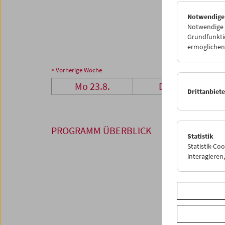
23
2
Notwendige
30
3
Notwendige C
Grundfunktio
ermöglichen.
< Vorherige Woche
Mo 23.8.
Di 24.8.
Drittanbiet
PROGRAMM ÜBERBLICK
Statistik
Statistik-Co
interagiere