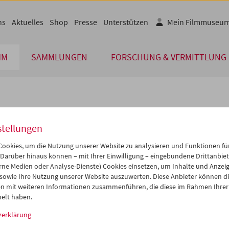
ns
Aktuelles
Shop
Presse
Unterstützen
Mein Filmmuseu
MM
SAMMLUNGEN
FORSCHUNG & VERMITTLUNG
lplan
stellungen
Aug 2027
iCalender
>
>>
ookies, um die Nutzung unserer Website zu analysieren und Funktionen für
i
Mi
Do
Fr
Sa
So
 Darüber hinaus können – mit Ihrer Einwilligung – eingebundene Drittanbieter
rne Medien oder Analyse-Dienste) Cookies einsetzen, um Inhalte und Anzei
Programmheft-PDF
7
28
29
30
31
01
 sowie Ihre Nutzung unserer Website auszuwerten. Diese Anbieter können di
3
04
05
06
07
08
n mit weiteren Informationen zusammenführen, die diese im Rahmen Ihrer
English language or subtitl
elt haben.
0
11
12
13
14
15
zerklärung
7
18
19
20
21
22