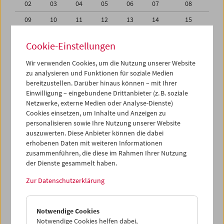
02
03
04
05
06
07
08
09
10
11
12
13
14
15
16
17
18
19
20
21
22
Cookie-Einstellungen
23
24
25
26
27
28
29
Wir verwenden Cookies, um die Nutzung unserer Website
30
31
01
02
03
04
05
zu analysieren und Funktionen für soziale Medien
bereitzustellen. Darüber hinaus können – mit Ihrer
Einwilligung – eingebundene Drittanbieter (z. B. soziale
iCalender
Netzwerke, externe Medien oder Analyse-Dienste)
Cookies einsetzen, um Inhalte und Anzeigen zu
Programmheft-PDF
personalisieren sowie Ihre Nutzung unserer Website
auszuwerten. Diese Anbieter können die dabei
erhobenen Daten mit weiteren Informationen
English language or subtitles
zusammenführen, die diese im Rahmen Ihrer Nutzung
der Dienste gesammelt haben.
< Vorherige Woche
Nächste Woche >
Zur Datenschutzerklärung
Mo 30.8.
Notwendige Cookies
Di 31.8.
Notwendige Cookies helfen dabei,