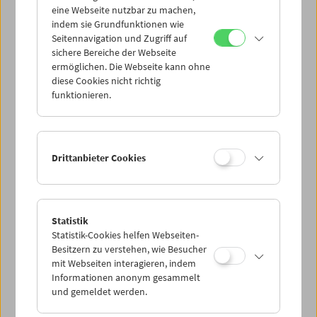
eine Webseite nutzbar zu machen,
indem sie Grundfunktionen wie
Mi 1.9.
Seitennavigation und Zugriff auf
sichere Bereiche der Webseite
ermöglichen. Die Webseite kann ohne
Do 2.9.
diese Cookies nicht richtig
funktionieren.
Fr 3.9.
Sa 4.9.
Drittanbieter Cookies
So 5.9.
Statistik
Statistik-Cookies helfen Webseiten-
PROGRAMM ÜBERBLICK
Besitzern zu verstehen, wie Besucher
mit Webseiten interagieren, indem
Informationen anonym gesammelt
und gemeldet werden.