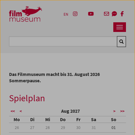
Accesskey [1]
Accesskey [4]
Accesskey [2]
Accesskey [3]
Zum Inhalt
Zum Hauptmenü
Zur Servicenavigation
Zum Suche
EN
Navbar 
Suche
Das Filmmuseum macht bis 31. August 2026
Sommerpause.
Spielplan
Aug 2027
<<
<
>
>>
Mo
Di
Mi
Do
Fr
Sa
So
26
27
28
29
30
31
01