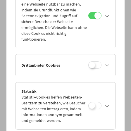
eine Webseite nutzbar zu machen,
indem sie Grundfunktionen wie
Mi 1.9.
Seitennavigation und Zugriff auf
sichere Bereiche der Webseite
ermöglichen. Die Webseite kann ohne
Do 2.9.
diese Cookies nicht richtig
funktionieren.
Fr 3.9.
Sa 4.9.
Drittanbieter Cookies
So 5.9.
Statistik
Statistik-Cookies helfen Webseiten-
PROGRAMM ÜBERBLICK
Besitzern zu verstehen, wie Besucher
mit Webseiten interagieren, indem
Informationen anonym gesammelt
und gemeldet werden.