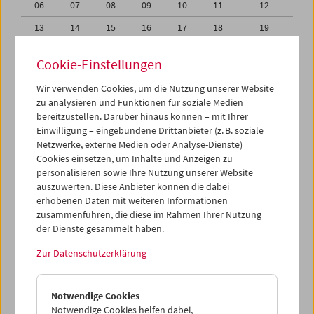
06
07
08
09
10
11
12
13
14
15
16
17
18
19
20
21
22
23
24
25
26
Cookie-Einstellungen
27
28
29
30
01
02
03
Wir verwenden Cookies, um die Nutzung unserer Website
04
05
06
07
08
09
10
zu analysieren und Funktionen für soziale Medien
bereitzustellen. Darüber hinaus können – mit Ihrer
Einwilligung – eingebundene Drittanbieter (z. B. soziale
iCalender
Netzwerke, externe Medien oder Analyse-Dienste)
Cookies einsetzen, um Inhalte und Anzeigen zu
Programmheft-PDF
personalisieren sowie Ihre Nutzung unserer Website
auszuwerten. Diese Anbieter können die dabei
erhobenen Daten mit weiteren Informationen
English language or subtitles
zusammenführen, die diese im Rahmen Ihrer Nutzung
der Dienste gesammelt haben.
< Vorherige Woche
Nächste Woche >
Zur Datenschutzerklärung
Mo 30.8.
Notwendige Cookies
Di 31.8.
Notwendige Cookies helfen dabei,