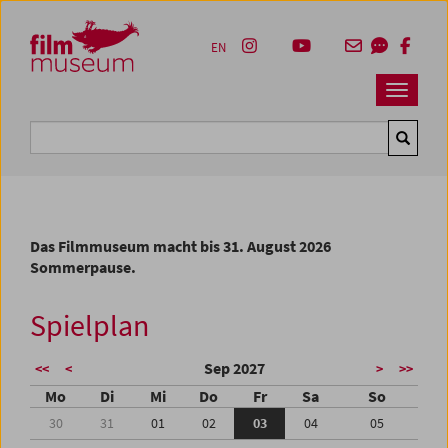
Accesskey [1]
Accesskey [4]
Accesskey [2]
Accesskey [3]
Zum Inhalt
Zum Hauptmenü
Zur Servicenavigation
Zum Suche
EN
Navbar 
Suche
Das Filmmuseum macht bis 31. August 2026
Sommerpause.
Spielplan
Sep 2027
<<
<
>
>>
Mo
Di
Mi
Do
Fr
Sa
So
30
31
01
02
03
04
05