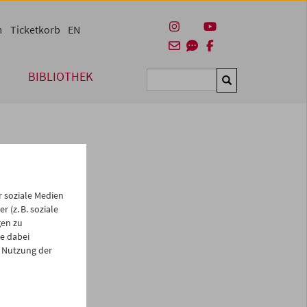
m
Ticketkorb
EN
BIBLIOTHEK
Suchen
 soziale Medien
 (z. B. soziale
gen zu
e dabei
 Nutzung der
es