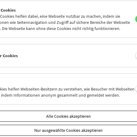
8
29
30
01
02
03
 Cookies
5
06
07
08
09
10
ookies helfen dabei, eine Webseite nutzbar zu machen, indem sie
nen wie Seitennavigation und Zugriff auf sichere Bereiche der Webseite
 Die Webseite kann ohne diese Cookies nicht richtig funktionieren.
Mi 8.9.
Do 9.9.
Fr 10.9.
er Cookies
okies helfen Webseiten-Besitzern zu verstehen, wie Besucher mit Webseiten
n, indem Informationen anonym gesammelt und gemeldet werden.
Alle Cookies akzeptieren
Nur ausgewählte Cookies akzeptieren