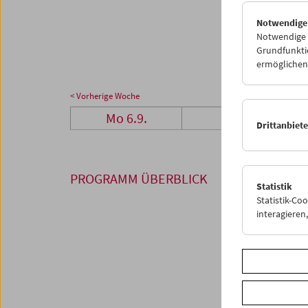
27
2
Notwendige
04
0
Notwendige C
Grundfunktio
ermöglichen.
< Vorherige Woche
Mo 6.9.
Di 7.9.
Drittanbiet
PROGRAMM ÜBERBLICK
Statistik
Statistik-Co
interagiere