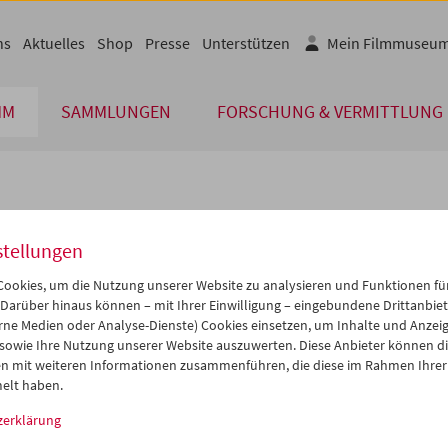
ns
Aktuelles
Shop
Presse
Unterstützen
Mein Filmmuseu
MM
SAMMLUNGEN
FORSCHUNG & VERMITTLUNG
lplan
stellungen
Sep 2027
iCalender
>
>>
ookies, um die Nutzung unserer Website zu analysieren und Funktionen für
i
Mi
Do
Fr
Sa
So
 Darüber hinaus können – mit Ihrer Einwilligung – eingebundene Drittanbieter
rne Medien oder Analyse-Dienste) Cookies einsetzen, um Inhalte und Anzei
Programmheft-PDF
1
01
02
03
04
05
 sowie Ihre Nutzung unserer Website auszuwerten. Diese Anbieter können di
7
08
09
10
11
12
n mit weiteren Informationen zusammenführen, die diese im Rahmen Ihrer
English language or subtitl
elt haben.
4
15
16
17
18
19
zerklärung
1
22
23
24
25
26