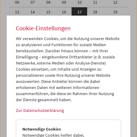
06
07
08
09
10
11
12
13
14
15
16
17
18
19
20
21
22
23
24
25
26
Cookie-Einstellungen
27
28
29
30
01
02
03
Wir verwenden Cookies, um die Nutzung unserer Website
04
05
06
07
08
09
10
zu analysieren und Funktionen für soziale Medien
bereitzustellen. Darüber hinaus können – mit Ihrer
Einwilligung – eingebundene Drittanbieter (z. B. soziale
iCalender
Netzwerke, externe Medien oder Analyse-Dienste)
Cookies einsetzen, um Inhalte und Anzeigen zu
Programmheft-PDF
personalisieren sowie Ihre Nutzung unserer Website
auszuwerten. Diese Anbieter können die dabei
erhobenen Daten mit weiteren Informationen
English language or subtitles
zusammenführen, die diese im Rahmen Ihrer Nutzung
der Dienste gesammelt haben.
< Vorherige Woche
Nächste Woche >
Zur Datenschutzerklärung
Mo 13.9.
Notwendige Cookies
Di 14.9.
Notwendige Cookies helfen dabei,