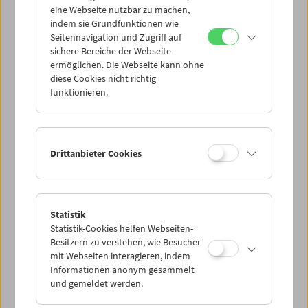
eine Webseite nutzbar zu machen,
indem sie Grundfunktionen wie
Mi 15.9.
Seitennavigation und Zugriff auf
sichere Bereiche der Webseite
ermöglichen. Die Webseite kann ohne
Do 16.9.
diese Cookies nicht richtig
funktionieren.
Fr 17.9.
Sa 18.9.
Drittanbieter Cookies
So 19.9.
Statistik
Statistik-Cookies helfen Webseiten-
PROGRAMM ÜBERBLICK
Besitzern zu verstehen, wie Besucher
mit Webseiten interagieren, indem
Informationen anonym gesammelt
und gemeldet werden.