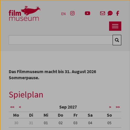
Accesskey [1]
Accesskey [4]
Accesskey [2]
Accesskey [3]
Zum Inhalt
Zum Hauptmenü
Zur Servicenavigation
Zum Suche
EN
Navbar 
Suche
Das Filmmuseum macht bis 31. August 2026
Sommerpause.
Spielplan
Sep 2027
<<
<
>
>>
Mo
Di
Mi
Do
Fr
Sa
So
30
31
01
02
03
04
05