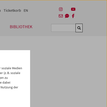
m
Ticketkorb
EN
BIBLIOTHEK
Suchen
 soziale Medien
 (z. B. soziale
gen zu
e dabei
 Nutzung der
es