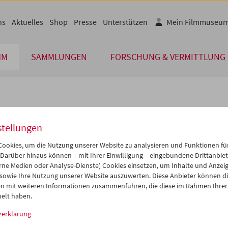
ns
Aktuelles
Shop
Presse
Unterstützen
Mein Filmmuseu
MM
SAMMLUNGEN
FORSCHUNG & VERMITTLUNG
lplan
stellungen
Sep 2027
iCalender
>
>>
ookies, um die Nutzung unserer Website zu analysieren und Funktionen für
i
Mi
Do
Fr
Sa
So
 Darüber hinaus können – mit Ihrer Einwilligung – eingebundene Drittanbieter
rne Medien oder Analyse-Dienste) Cookies einsetzen, um Inhalte und Anzei
Programmheft-PDF
1
01
02
03
04
05
 sowie Ihre Nutzung unserer Website auszuwerten. Diese Anbieter können di
7
08
09
10
11
12
n mit weiteren Informationen zusammenführen, die diese im Rahmen Ihrer
English language or subtitl
elt haben.
4
15
16
17
18
19
zerklärung
1
22
23
24
25
26