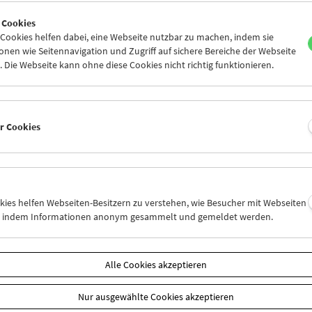
8
29
30
01
02
03
 Cookies
5
06
07
08
09
10
ookies helfen dabei, eine Webseite nutzbar zu machen, indem sie
nen wie Seitennavigation und Zugriff auf sichere Bereiche der Webseite
 Die Webseite kann ohne diese Cookies nicht richtig funktionieren.
Mi 15.9.
Do 16.9.
Fr 17.9.
er Cookies
okies helfen Webseiten-Besitzern zu verstehen, wie Besucher mit Webseiten
n, indem Informationen anonym gesammelt und gemeldet werden.
Alle Cookies akzeptieren
Nur ausgewählte Cookies akzeptieren