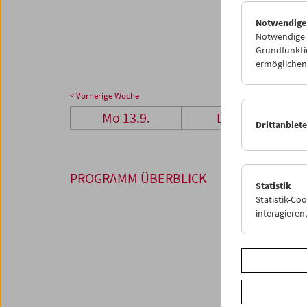
27
2
Notwendige
04
0
Notwendige C
Grundfunktio
ermöglichen.
< Vorherige Woche
Mo 13.9.
Di 14.9.
Drittanbiet
PROGRAMM ÜBERBLICK
Statistik
Statistik-Co
interagiere