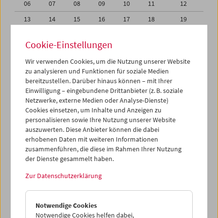
06
07
08
09
10
11
12
13
14
15
16
17
18
19
20
21
22
23
24
25
26
Cookie-Einstellungen
27
28
29
30
01
02
03
Wir verwenden Cookies, um die Nutzung unserer Website
04
05
06
07
08
09
10
zu analysieren und Funktionen für soziale Medien
bereitzustellen. Darüber hinaus können – mit Ihrer
Einwilligung – eingebundene Drittanbieter (z. B. soziale
iCalender
Netzwerke, externe Medien oder Analyse-Dienste)
Cookies einsetzen, um Inhalte und Anzeigen zu
Programmheft-PDF
personalisieren sowie Ihre Nutzung unserer Website
auszuwerten. Diese Anbieter können die dabei
erhobenen Daten mit weiteren Informationen
English language or subtitles
zusammenführen, die diese im Rahmen Ihrer Nutzung
der Dienste gesammelt haben.
< Vorherige Woche
Nächste Woche >
Zur Datenschutzerklärung
Mo 20.9.
Notwendige Cookies
Di 21.9.
Notwendige Cookies helfen dabei,