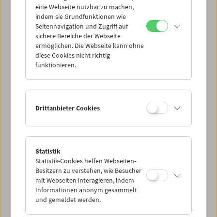
eine Webseite nutzbar zu machen,
indem sie Grundfunktionen wie
Mi 22.9.
Seitennavigation und Zugriff auf
sichere Bereiche der Webseite
ermöglichen. Die Webseite kann ohne
Do 23.9.
diese Cookies nicht richtig
funktionieren.
Fr 24.9.
Sa 25.9.
Drittanbieter Cookies
So 26.9.
Statistik
Statistik-Cookies helfen Webseiten-
PROGRAMM ÜBERBLICK
Besitzern zu verstehen, wie Besucher
mit Webseiten interagieren, indem
Informationen anonym gesammelt
und gemeldet werden.