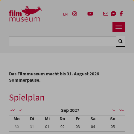
Accesskey [1]
Accesskey [4]
Accesskey [2]
Accesskey [3]
Zum Inhalt
Zum Hauptmenü
Zur Servicenavigation
Zum Suche
EN
Navbar 
Suche
Das Filmmuseum macht bis 31. August 2026
Sommerpause.
Spielplan
Sep 2027
<<
<
>
>>
Mo
Di
Mi
Do
Fr
Sa
So
30
31
01
02
03
04
05