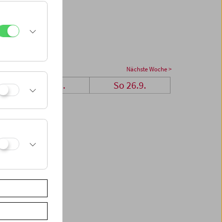
Nächste Woche >
Sa 25.9.
So 26.9.