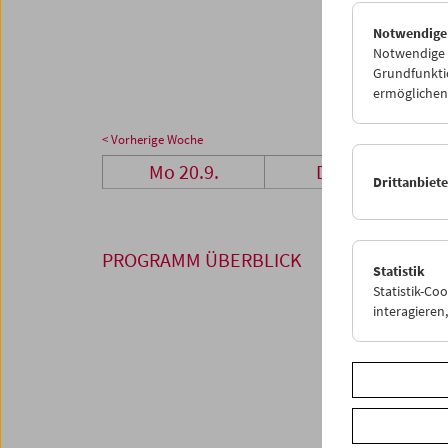
27
2
Notwendige
04
0
Notwendige C
Grundfunktio
ermöglichen.
< Vorherige Woche
Mo 20.9.
Di 21.9.
Drittanbiet
PROGRAMM ÜBERBLICK
Statistik
Statistik-Co
interagiere