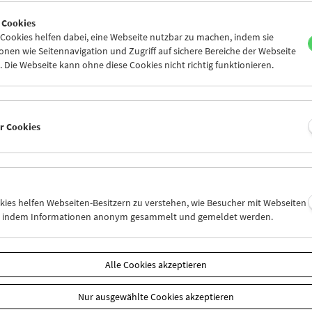
8
29
30
01
02
03
 Cookies
5
06
07
08
09
10
ookies helfen dabei, eine Webseite nutzbar zu machen, indem sie
nen wie Seitennavigation und Zugriff auf sichere Bereiche der Webseite
 Die Webseite kann ohne diese Cookies nicht richtig funktionieren.
Mi 22.9.
Do 23.9.
Fr 24.9.
er Cookies
okies helfen Webseiten-Besitzern zu verstehen, wie Besucher mit Webseiten
n, indem Informationen anonym gesammelt und gemeldet werden.
Alle Cookies akzeptieren
Nur ausgewählte Cookies akzeptieren