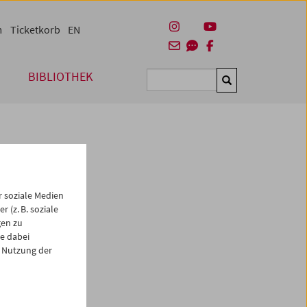
m
Ticketkorb
EN
BIBLIOTHEK
Suchen
 soziale Medien
 (z. B. soziale
gen zu
e dabei
 Nutzung der
es