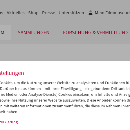
ns
Aktuelles
Shop
Presse
Unterstützen
Mein Filmmuseu
MM
SAMMLUNGEN
FORSCHUNG & VERMITTLUNG
lplan
stellungen
Sep 2027
iCalender
>
>>
ookies, um die Nutzung unserer Website zu analysieren und Funktionen für
i
Mi
Do
Fr
Sa
So
 Darüber hinaus können – mit Ihrer Einwilligung – eingebundene Drittanbieter
rne Medien oder Analyse-Dienste) Cookies einsetzen, um Inhalte und Anzei
Programmheft-PDF
1
01
02
03
04
05
 sowie Ihre Nutzung unserer Website auszuwerten. Diese Anbieter können di
7
08
09
10
11
12
n mit weiteren Informationen zusammenführen, die diese im Rahmen Ihrer
English language or subtitl
elt haben.
4
15
16
17
18
19
zerklärung
1
22
23
24
25
26