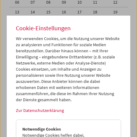
06
07
08
09
10
11
12
13
14
15
16
17
18
19
20
21
22
23
24
25
26
Cookie-Einstellungen
27
28
29
30
01
02
03
Wir verwenden Cookies, um die Nutzung unserer Website
04
05
06
07
08
09
10
zu analysieren und Funktionen für soziale Medien
bereitzustellen. Darüber hinaus können – mit Ihrer
Einwilligung – eingebundene Drittanbieter (z. B. soziale
iCalender
Netzwerke, externe Medien oder Analyse-Dienste)
Cookies einsetzen, um Inhalte und Anzeigen zu
Programmheft-PDF
personalisieren sowie Ihre Nutzung unserer Website
auszuwerten. Diese Anbieter können die dabei
erhobenen Daten mit weiteren Informationen
English language or subtitles
zusammenführen, die diese im Rahmen Ihrer Nutzung
der Dienste gesammelt haben.
< Vorherige Woche
Nächste Woche >
Zur Datenschutzerklärung
Mo 20.9.
Notwendige Cookies
Di 21.9.
Notwendige Cookies helfen dabei,