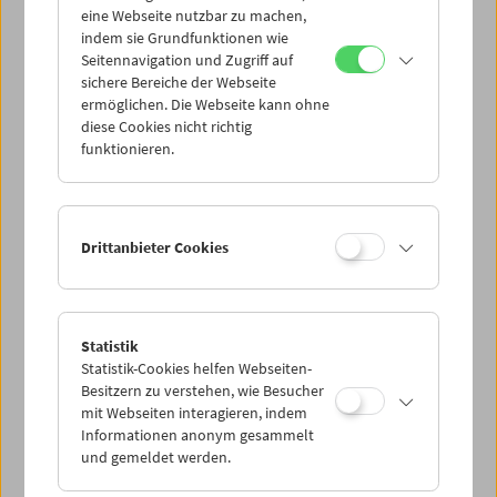
eine Webseite nutzbar zu machen,
indem sie Grundfunktionen wie
Mi 22.9.
Seitennavigation und Zugriff auf
sichere Bereiche der Webseite
ermöglichen. Die Webseite kann ohne
Do 23.9.
diese Cookies nicht richtig
funktionieren.
Fr 24.9.
Sa 25.9.
Drittanbieter Cookies
So 26.9.
Statistik
Statistik-Cookies helfen Webseiten-
PROGRAMM ÜBERBLICK
Besitzern zu verstehen, wie Besucher
mit Webseiten interagieren, indem
Informationen anonym gesammelt
und gemeldet werden.