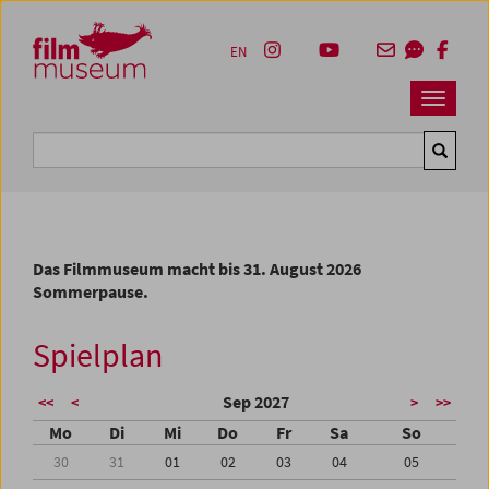
Accesskey [1]
Accesskey [4]
Accesskey [2]
Accesskey [3]
Zum Inhalt
Zum Hauptmenü
Zur Servicenavigation
Zum Suche
EN
Navbar 
Suche
Das Filmmuseum macht bis 31. August 2026
Sommerpause.
Spielplan
Sep 2027
<<
<
>
>>
Mo
Di
Mi
Do
Fr
Sa
So
30
31
01
02
03
04
05