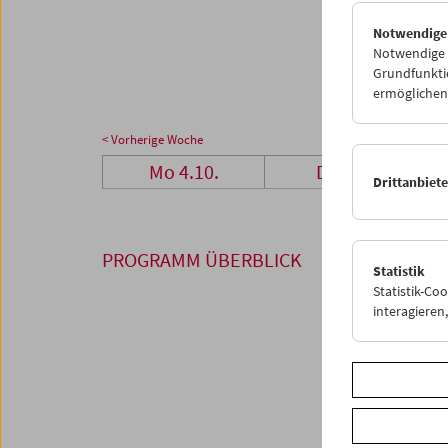
25
2
Notwendige
01
0
Notwendige C
Grundfunktio
ermöglichen.
< Vorherige Woche
Mo 4.10.
Di 5.10.
Drittanbiet
PROGRAMM ÜBERBLICK
Statistik
Statistik-Co
interagiere