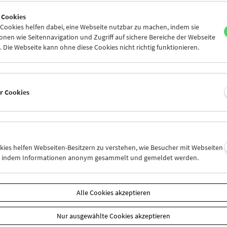
6
27
28
29
30
31
 Cookies
2
03
04
05
06
07
ookies helfen dabei, eine Webseite nutzbar zu machen, indem sie
nen wie Seitennavigation und Zugriff auf sichere Bereiche der Webseite
 Die Webseite kann ohne diese Cookies nicht richtig funktionieren.
Mi 6.10.
Do 7.10.
Fr 8.10.
er Cookies
okies helfen Webseiten-Besitzern zu verstehen, wie Besucher mit Webseiten
n, indem Informationen anonym gesammelt und gemeldet werden.
Alle Cookies akzeptieren
Nur ausgewählte Cookies akzeptieren