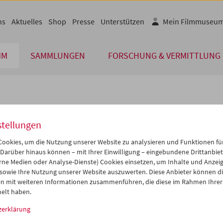
ns
Aktuelles
Shop
Presse
Unterstützen
Mein Filmmuseu
MM
SAMMLUNGEN
FORSCHUNG & VERMITTLUNG
lplan
stellungen
Okt 2027
iCalender
>
>>
ookies, um die Nutzung unserer Website zu analysieren und Funktionen für
i
Mi
Do
Fr
Sa
So
 Darüber hinaus können – mit Ihrer Einwilligung – eingebundene Drittanbieter
rne Medien oder Analyse-Dienste) Cookies einsetzen, um Inhalte und Anzei
Programmheft-PDF
8
29
30
01
02
03
 sowie Ihre Nutzung unserer Website auszuwerten. Diese Anbieter können di
5
06
07
08
09
10
n mit weiteren Informationen zusammenführen, die diese im Rahmen Ihrer
English language or subtitl
elt haben.
2
13
14
15
16
17
zerklärung
9
20
21
22
23
24