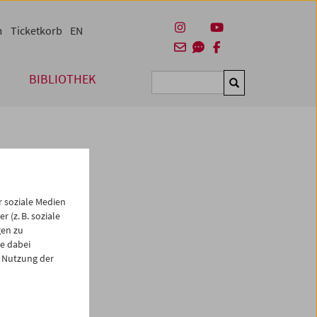
m
Ticketkorb
EN
BIBLIOTHEK
Suchen
 soziale Medien
 (z. B. soziale
gen zu
e dabei
 Nutzung der
es