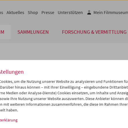
ns
Aktuelles
Shop
Presse
Unterstützen
Mein Filmmuseu
MM
SAMMLUNGEN
FORSCHUNG & VERMITTLUNG
lplan
stellungen
Mai 2028
iCalender
>
>>
ookies, um die Nutzung unserer Website zu analysieren und Funktionen für
Programmheft-PDF
i
Mi
Do
Fr
Sa
So
 Darüber hinaus können – mit Ihrer Einwilligung – eingebundene Drittanbieter
rne Medien oder Analyse-Dienste) Cookies einsetzen, um Inhalte und Anzei
2
03
04
05
06
07
 sowie Ihre Nutzung unserer Website auszuwerten. Diese Anbieter können di
English language or subtitl
9
10
11
12
13
14
n mit weiteren Informationen zusammenführen, die diese im Rahmen Ihrer
elt haben.
6
17
18
19
20
21
zerklärung
3
24
25
26
27
28