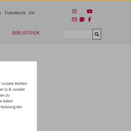
m
Ticketkorb
EN
BIBLIOTHEK
Suchen
 soziale Medien
 (z. B. soziale
gen zu
e dabei
es
 Nutzung der