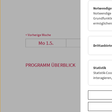
29
3
Notwendige
05
0
Notwendige C
Grundfunktio
ermöglichen.
< Vorherige Woche
Mo 1.5.
Di 2.5.
Drittanbiet
PROGRAMM ÜBERBLICK
Statistik
Statistik-Co
interagiere