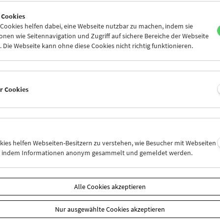
0
31
01
02
03
04
 Cookies
6
07
08
09
10
11
ookies helfen dabei, eine Webseite nutzbar zu machen, indem sie
nen wie Seitennavigation und Zugriff auf sichere Bereiche der Webseite
 Die Webseite kann ohne diese Cookies nicht richtig funktionieren.
Mi 3.5.
Do 4.5.
Fr 5.5.
er Cookies
okies helfen Webseiten-Besitzern zu verstehen, wie Besucher mit Webseiten
n, indem Informationen anonym gesammelt und gemeldet werden.
Alle Cookies akzeptieren
Nur ausgewählte Cookies akzeptieren