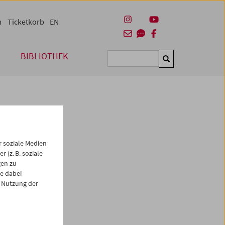
m
Ticketkorb
EN
BIBLIOTHEK
Suchen
 soziale Medien
 (z. B. soziale
gen zu
e dabei
es
 Nutzung der