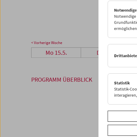
29
3
Notwendige
05
0
Notwendige C
Grundfunktio
ermöglichen.
< Vorherige Woche
Mo 15.5.
Di 16.5.
Drittanbiet
PROGRAMM ÜBERBLICK
Statistik
Statistik-Co
interagiere