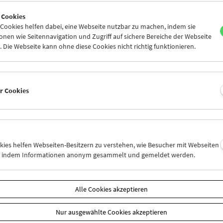
0
31
01
02
03
04
 Cookies
6
07
08
09
10
11
ookies helfen dabei, eine Webseite nutzbar zu machen, indem sie
nen wie Seitennavigation und Zugriff auf sichere Bereiche der Webseite
 Die Webseite kann ohne diese Cookies nicht richtig funktionieren.
Mi 17.5.
Do 18.5.
Fr 19.5.
er Cookies
okies helfen Webseiten-Besitzern zu verstehen, wie Besucher mit Webseiten
n, indem Informationen anonym gesammelt und gemeldet werden.
Alle Cookies akzeptieren
Nur ausgewählte Cookies akzeptieren