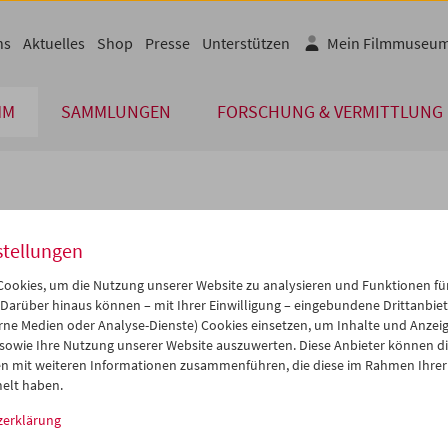
ns
Aktuelles
Shop
Presse
Unterstützen
Mein Filmmuseu
MM
SAMMLUNGEN
FORSCHUNG & VERMITTLUNG
lplan
stellungen
Mai 2028
iCalender
>
>>
ookies, um die Nutzung unserer Website zu analysieren und Funktionen für
Programmheft-PDF
i
Mi
Do
Fr
Sa
So
 Darüber hinaus können – mit Ihrer Einwilligung – eingebundene Drittanbieter
rne Medien oder Analyse-Dienste) Cookies einsetzen, um Inhalte und Anzei
2
03
04
05
06
07
 sowie Ihre Nutzung unserer Website auszuwerten. Diese Anbieter können di
English language or subtitl
9
10
11
12
13
14
n mit weiteren Informationen zusammenführen, die diese im Rahmen Ihrer
elt haben.
6
17
18
19
20
21
zerklärung
3
24
25
26
27
28