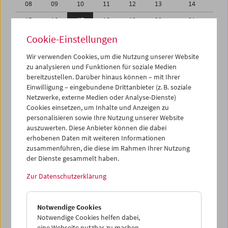
08
09
10
11
12
13
14
15
16
17
18
19
20
21
22
23
24
25
26
27
28
Cookie-Einstellungen
29
30
31
01
02
03
04
Wir verwenden Cookies, um die Nutzung unserer Website
zu analysieren und Funktionen für soziale Medien
05
06
07
08
09
10
11
bereitzustellen. Darüber hinaus können – mit Ihrer
Einwilligung – eingebundene Drittanbieter (z. B. soziale
iCalender
Netzwerke, externe Medien oder Analyse-Dienste)
Cookies einsetzen, um Inhalte und Anzeigen zu
Programmheft-PDF
personalisieren sowie Ihre Nutzung unserer Website
auszuwerten. Diese Anbieter können die dabei
English language or subtitles
erhobenen Daten mit weiteren Informationen
zusammenführen, die diese im Rahmen Ihrer Nutzung
der Dienste gesammelt haben.
< Vorherige Woche
Nächste Woche >
Zur Datenschutzerklärung
Mo 15.5.
Notwendige Cookies
Di 16.5.
Notwendige Cookies helfen dabei,
eine Webseite nutzbar zu machen,