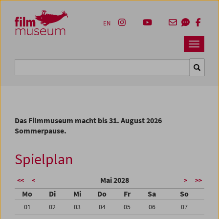
Accesskey [1]
Accesskey [4]
Accesskey [2]
Accesskey [3]
Zum Inhalt
Zum Hauptmenü
Zur Servicenavigation
Zum Suche
EN
Navbar 
Suche
Das Filmmuseum macht bis 31. August 2026
Sommerpause.
Spielplan
Mai 2028
<<
<
>
>>
Mo
Di
Mi
Do
Fr
Sa
So
01
02
03
04
05
06
07