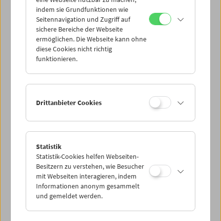
Mi 17.5.
indem sie Grundfunktionen wie
Seitennavigation und Zugriff auf
sichere Bereiche der Webseite
Do 18.5.
ermöglichen. Die Webseite kann ohne
diese Cookies nicht richtig
funktionieren.
Fr 19.5.
Sa 20.5.
Drittanbieter Cookies
So 21.5.
Statistik
Statistik-Cookies helfen Webseiten-
PROGRAMM ÜBERBLICK
Besitzern zu verstehen, wie Besucher
mit Webseiten interagieren, indem
Informationen anonym gesammelt
und gemeldet werden.