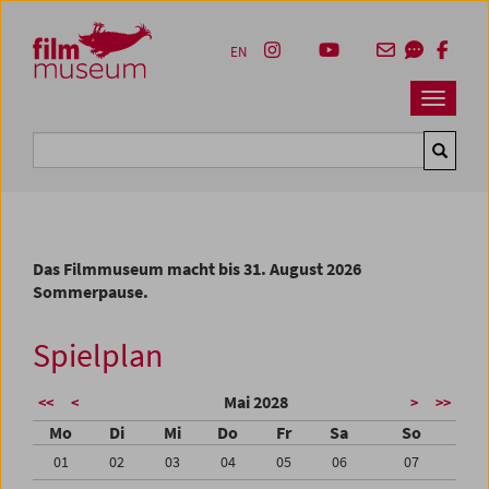
Accesskey [1]
Accesskey [4]
Accesskey [2]
Accesskey [3]
Zum Inhalt
Zum Hauptmenü
Zur Servicenavigation
Zum Suche
EN
Navbar 
Suche
Das Filmmuseum macht bis 31. August 2026
Sommerpause.
Spielplan
Mai 2028
<<
<
>
>>
Mo
Di
Mi
Do
Fr
Sa
So
01
02
03
04
05
06
07