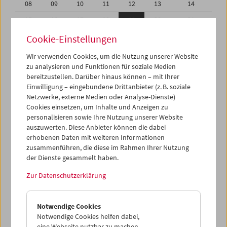
08
09
10
11
12
13
14
15
16
17
18
19
20
21
22
23
24
25
26
27
28
Cookie-Einstellungen
29
30
31
01
02
03
04
Wir verwenden Cookies, um die Nutzung unserer Website
zu analysieren und Funktionen für soziale Medien
05
06
07
08
09
10
11
bereitzustellen. Darüber hinaus können – mit Ihrer
Einwilligung – eingebundene Drittanbieter (z. B. soziale
iCalender
Netzwerke, externe Medien oder Analyse-Dienste)
Cookies einsetzen, um Inhalte und Anzeigen zu
Programmheft-PDF
personalisieren sowie Ihre Nutzung unserer Website
auszuwerten. Diese Anbieter können die dabei
English language or subtitles
erhobenen Daten mit weiteren Informationen
zusammenführen, die diese im Rahmen Ihrer Nutzung
der Dienste gesammelt haben.
< Vorherige Woche
Nächste Woche >
Zur Datenschutzerklärung
Mo 15.5.
Notwendige Cookies
Di 16.5.
Notwendige Cookies helfen dabei,
eine Webseite nutzbar zu machen,