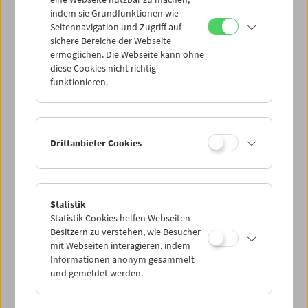
Mi 17.5.
indem sie Grundfunktionen wie
Seitennavigation und Zugriff auf
sichere Bereiche der Webseite
Do 18.5.
ermöglichen. Die Webseite kann ohne
diese Cookies nicht richtig
funktionieren.
Fr 19.5.
Sa 20.5.
Drittanbieter Cookies
So 21.5.
Statistik
Statistik-Cookies helfen Webseiten-
PROGRAMM ÜBERBLICK
Besitzern zu verstehen, wie Besucher
mit Webseiten interagieren, indem
Informationen anonym gesammelt
und gemeldet werden.