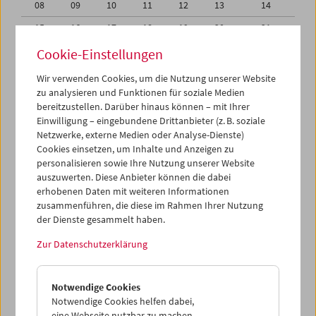
08
09
10
11
12
13
14
15
16
17
18
19
20
21
22
23
24
25
26
27
28
Cookie-Einstellungen
29
30
31
01
02
03
04
Wir verwenden Cookies, um die Nutzung unserer Website
zu analysieren und Funktionen für soziale Medien
05
06
07
08
09
10
11
bereitzustellen. Darüber hinaus können – mit Ihrer
Einwilligung – eingebundene Drittanbieter (z. B. soziale
iCalender
Netzwerke, externe Medien oder Analyse-Dienste)
Cookies einsetzen, um Inhalte und Anzeigen zu
Programmheft-PDF
personalisieren sowie Ihre Nutzung unserer Website
auszuwerten. Diese Anbieter können die dabei
English language or subtitles
erhobenen Daten mit weiteren Informationen
zusammenführen, die diese im Rahmen Ihrer Nutzung
der Dienste gesammelt haben.
< Vorherige Woche
Nächste Woche >
Zur Datenschutzerklärung
Mo 22.5.
Notwendige Cookies
Di 23.5.
Notwendige Cookies helfen dabei,
eine Webseite nutzbar zu machen,