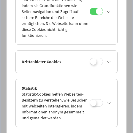
Mi 24.5.
indem sie Grundfunktionen wie
Seitennavigation und Zugriff auf
sichere Bereiche der Webseite
Do 25.5.
ermöglichen. Die Webseite kann ohne
diese Cookies nicht richtig
funktionieren.
Fr 26.5.
Sa 27.5.
Drittanbieter Cookies
So 28.5.
Statistik
Statistik-Cookies helfen Webseiten-
PROGRAMM ÜBERBLICK
Besitzern zu verstehen, wie Besucher
mit Webseiten interagieren, indem
Informationen anonym gesammelt
und gemeldet werden.