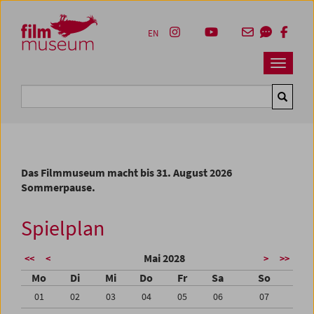
Accesskey [1]
Accesskey [4]
Accesskey [2]
Accesskey [3]
Zum Inhalt
Zum Hauptmenü
Zur Servicenavigation
Zum Suche
EN
Navbar 
Suche
Das Filmmuseum macht bis 31. August 2026
Sommerpause.
Spielplan
Mai 2028
<<
<
>
>>
Mo
Di
Mi
Do
Fr
Sa
So
01
02
03
04
05
06
07