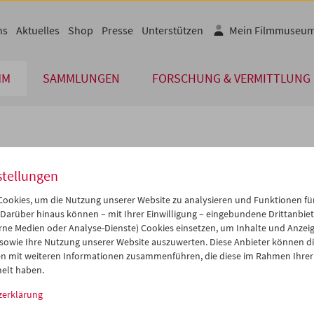
ns
Aktuelles
Shop
Presse
Unterstützen
Mein Filmmuseu
MM
SAMMLUNGEN
FORSCHUNG & VERMITTLUNG
lplan
stellungen
Mai 2028
iCalender
>
>>
ookies, um die Nutzung unserer Website zu analysieren und Funktionen für
Programmheft-PDF
i
Mi
Do
Fr
Sa
So
 Darüber hinaus können – mit Ihrer Einwilligung – eingebundene Drittanbieter
rne Medien oder Analyse-Dienste) Cookies einsetzen, um Inhalte und Anzei
2
03
04
05
06
07
 sowie Ihre Nutzung unserer Website auszuwerten. Diese Anbieter können di
English language or subtitl
9
10
11
12
13
14
n mit weiteren Informationen zusammenführen, die diese im Rahmen Ihrer
elt haben.
6
17
18
19
20
21
zerklärung
3
24
25
26
27
28