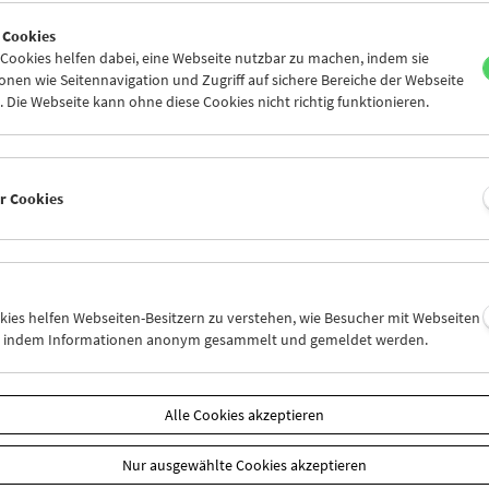
0
31
01
02
03
04
 Cookies
6
07
08
09
10
11
ookies helfen dabei, eine Webseite nutzbar zu machen, indem sie
nen wie Seitennavigation und Zugriff auf sichere Bereiche der Webseite
 Die Webseite kann ohne diese Cookies nicht richtig funktionieren.
Mi 24.5.
Do 25.5.
Fr 26.5.
er Cookies
okies helfen Webseiten-Besitzern zu verstehen, wie Besucher mit Webseiten
n, indem Informationen anonym gesammelt und gemeldet werden.
Alle Cookies akzeptieren
Nur ausgewählte Cookies akzeptieren