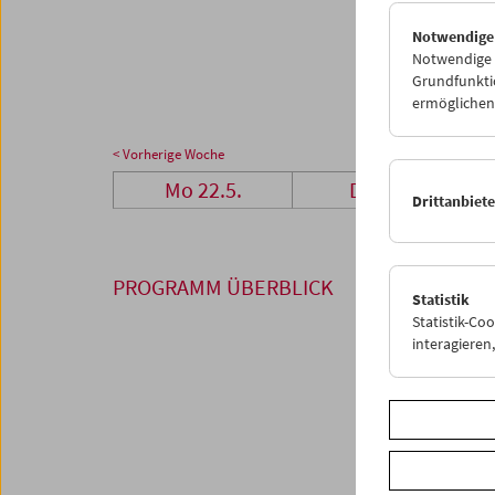
29
3
Notwendige
05
0
Notwendige C
Grundfunktio
ermöglichen.
< Vorherige Woche
Mo 22.5.
Di 23.5.
Drittanbiet
PROGRAMM ÜBERBLICK
Statistik
Statistik-Co
interagiere