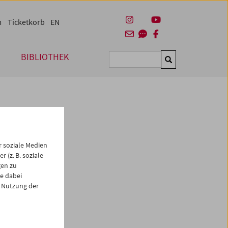
m
Ticketkorb
EN
BIBLIOTHEK
Suchen
 soziale Medien
 (z. B. soziale
gen zu
e dabei
es
 Nutzung der