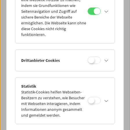
Mi 24.5.
indem sie Grundfunktionen wie
Seitennavigation und Zugriff auf
sichere Bereiche der Webseite
Do 25.5.
ermöglichen. Die Webseite kann ohne
diese Cookies nicht richtig
funktionieren.
Fr 26.5.
Sa 27.5.
Drittanbieter Cookies
So 28.5.
Statistik
Statistik-Cookies helfen Webseiten-
PROGRAMM ÜBERBLICK
Besitzern zu verstehen, wie Besucher
mit Webseiten interagieren, indem
Informationen anonym gesammelt
und gemeldet werden.