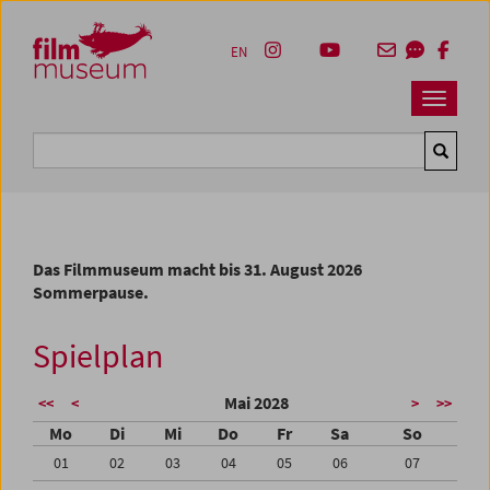
Accesskey [1]
Accesskey [4]
Accesskey [2]
Accesskey [3]
Zum Inhalt
Zum Hauptmenü
Zur Servicenavigation
Zum Suche
EN
Navbar 
Suche
Das Filmmuseum macht bis 31. August 2026
Sommerpause.
Spielplan
Mai 2028
<<
<
>
>>
Mo
Di
Mi
Do
Fr
Sa
So
01
02
03
04
05
06
07