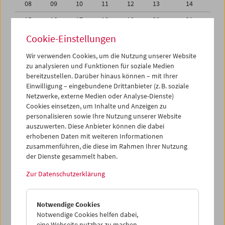
08
09
10
11
12
13
14
15
16
17
18
19
20
21
22
23
24
25
26
27
28
Cookie-Einstellungen
29
30
31
01
02
03
04
Wir verwenden Cookies, um die Nutzung unserer Website
zu analysieren und Funktionen für soziale Medien
05
06
07
08
09
10
11
bereitzustellen. Darüber hinaus können – mit Ihrer
Einwilligung – eingebundene Drittanbieter (z. B. soziale
iCalender
Netzwerke, externe Medien oder Analyse-Dienste)
Cookies einsetzen, um Inhalte und Anzeigen zu
Programmheft-PDF
personalisieren sowie Ihre Nutzung unserer Website
auszuwerten. Diese Anbieter können die dabei
English language or subtitles
erhobenen Daten mit weiteren Informationen
zusammenführen, die diese im Rahmen Ihrer Nutzung
der Dienste gesammelt haben.
< Vorherige Woche
Nächste Woche >
Zur Datenschutzerklärung
Mo 22.5.
Notwendige Cookies
Di 23.5.
Notwendige Cookies helfen dabei,
eine Webseite nutzbar zu machen,