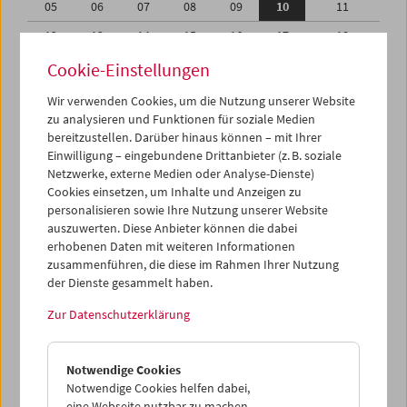
05
06
07
08
09
10
11
12
13
14
15
16
17
18
19
20
21
22
23
24
25
Cookie-Einstellungen
26
27
28
29
30
01
02
Wir verwenden Cookies, um die Nutzung unserer Website
zu analysieren und Funktionen für soziale Medien
03
04
05
06
07
08
09
bereitzustellen. Darüber hinaus können – mit Ihrer
Einwilligung – eingebundene Drittanbieter (z. B. soziale
iCalender
Netzwerke, externe Medien oder Analyse-Dienste)
Cookies einsetzen, um Inhalte und Anzeigen zu
Programmheft-PDF
personalisieren sowie Ihre Nutzung unserer Website
auszuwerten. Diese Anbieter können die dabei
English language or subtitles
erhobenen Daten mit weiteren Informationen
zusammenführen, die diese im Rahmen Ihrer Nutzung
der Dienste gesammelt haben.
< Vorherige Woche
Nächste Woche >
Zur Datenschutzerklärung
Mo 5.6.
Notwendige Cookies
Di 6.6.
Notwendige Cookies helfen dabei,
eine Webseite nutzbar zu machen,