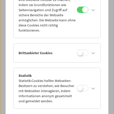
Mi 7.6.
indem sie Grundfunktionen wie
Seitennavigation und Zugriff auf
sichere Bereiche der Webseite
Do 8.6.
ermöglichen. Die Webseite kann ohne
diese Cookies nicht richtig
funktionieren.
Fr 9.6.
Sa 10.6.
Drittanbieter Cookies
So 11.6.
Statistik
Statistik-Cookies helfen Webseiten-
PROGRAMM ÜBERBLICK
Besitzern zu verstehen, wie Besucher
mit Webseiten interagieren, indem
Informationen anonym gesammelt
und gemeldet werden.