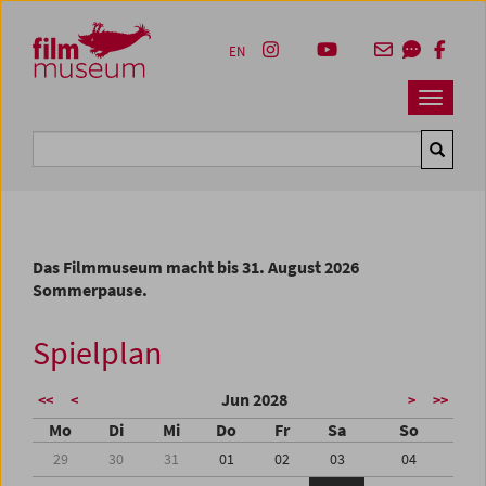
Accesskey [1]
Accesskey [4]
Accesskey [2]
Accesskey [3]
Zum Inhalt
Zum Hauptmenü
Zur Servicenavigation
Zum Suche
EN
Navbar 
Suche
Das Filmmuseum macht bis 31. August 2026
Sommerpause.
Spielplan
Jun 2028
<<
<
>
>>
Mo
Di
Mi
Do
Fr
Sa
So
29
30
31
01
02
03
04