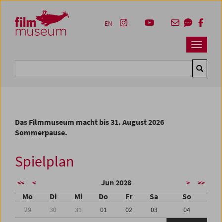
Accesskey [1]
Accesskey [4]
Accesskey [2]
Accesskey [3]
Zum Inhalt
Zum Hauptmenü
Zur Servicenavigation
Zum Suche
EN
Navbar 
Suche
Das Filmmuseum macht bis 31. August 2026
Sommerpause.
Spielplan
Jun 2028
<<
<
>
>>
Mo
Di
Mi
Do
Fr
Sa
So
29
30
31
01
02
03
04