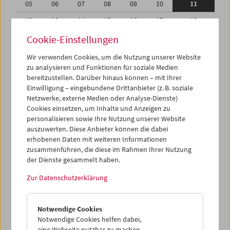
05
06
07
08
09
10
11
12
13
14
15
16
17
18
19
20
21
22
23
24
25
Cookie-Einstellungen
26
27
28
29
30
01
02
Wir verwenden Cookies, um die Nutzung unserer Website
zu analysieren und Funktionen für soziale Medien
03
04
05
06
07
08
09
bereitzustellen. Darüber hinaus können – mit Ihrer
Einwilligung – eingebundene Drittanbieter (z. B. soziale
iCalender
Netzwerke, externe Medien oder Analyse-Dienste)
Cookies einsetzen, um Inhalte und Anzeigen zu
Programmheft-PDF
personalisieren sowie Ihre Nutzung unserer Website
auszuwerten. Diese Anbieter können die dabei
English language or subtitles
erhobenen Daten mit weiteren Informationen
zusammenführen, die diese im Rahmen Ihrer Nutzung
der Dienste gesammelt haben.
< Vorherige Woche
Nächste Woche >
Zur Datenschutzerklärung
Mo 5.6.
Notwendige Cookies
Di 6.6.
Notwendige Cookies helfen dabei,
eine Webseite nutzbar zu machen,