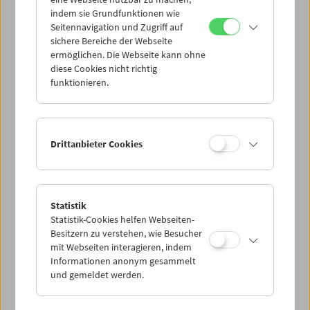
Mi 7.6.
indem sie Grundfunktionen wie
Seitennavigation und Zugriff auf
sichere Bereiche der Webseite
Do 8.6.
ermöglichen. Die Webseite kann ohne
diese Cookies nicht richtig
funktionieren.
Fr 9.6.
Sa 10.6.
Drittanbieter Cookies
So 11.6.
Statistik
Statistik-Cookies helfen Webseiten-
PROGRAMM ÜBERBLICK
Besitzern zu verstehen, wie Besucher
mit Webseiten interagieren, indem
Informationen anonym gesammelt
und gemeldet werden.