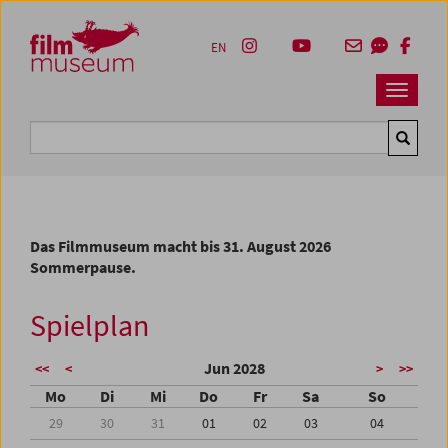
Accesskey [1]
Accesskey [4]
Accesskey [2]
Accesskey [3]
Zum Inhalt
Zum Hauptmenü
Zur Servicenavigation
Zum Suche
EN
Navbar 
Suche
Das Filmmuseum macht bis 31. August 2026
Sommerpause.
Spielplan
Jun 2028
<<
<
>
>>
Mo
Di
Mi
Do
Fr
Sa
So
29
30
31
01
02
03
04