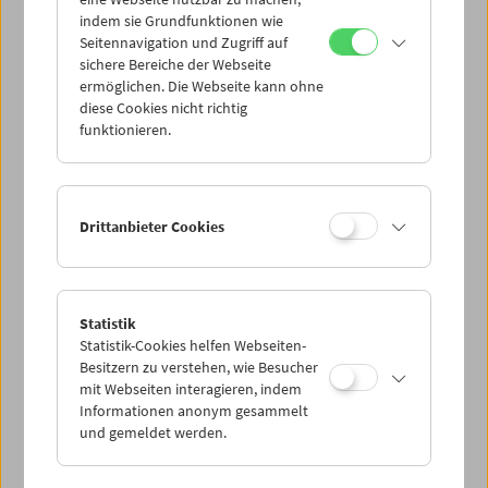
Mi 21.6.
indem sie Grundfunktionen wie
Seitennavigation und Zugriff auf
sichere Bereiche der Webseite
Do 22.6.
ermöglichen. Die Webseite kann ohne
diese Cookies nicht richtig
funktionieren.
Fr 23.6.
Sa 24.6.
Drittanbieter Cookies
So 25.6.
Statistik
Statistik-Cookies helfen Webseiten-
PROGRAMM ÜBERBLICK
Besitzern zu verstehen, wie Besucher
mit Webseiten interagieren, indem
Informationen anonym gesammelt
und gemeldet werden.