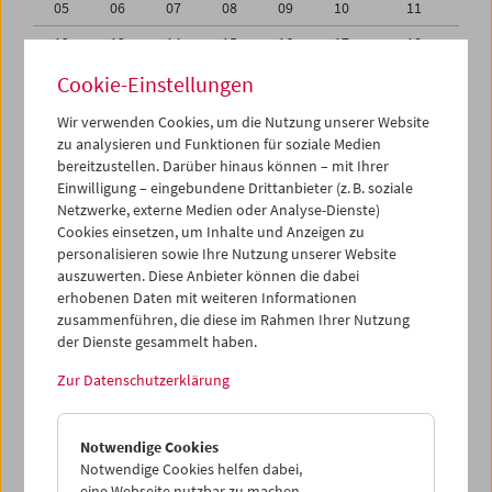
05
06
07
08
09
10
11
12
13
14
15
16
17
18
19
20
21
22
23
24
25
Cookie-Einstellungen
26
27
28
29
30
01
02
Wir verwenden Cookies, um die Nutzung unserer Website
zu analysieren und Funktionen für soziale Medien
03
04
05
06
07
08
09
bereitzustellen. Darüber hinaus können – mit Ihrer
Einwilligung – eingebundene Drittanbieter (z. B. soziale
iCalender
Netzwerke, externe Medien oder Analyse-Dienste)
Cookies einsetzen, um Inhalte und Anzeigen zu
Programmheft-PDF
personalisieren sowie Ihre Nutzung unserer Website
auszuwerten. Diese Anbieter können die dabei
English language or subtitles
erhobenen Daten mit weiteren Informationen
zusammenführen, die diese im Rahmen Ihrer Nutzung
der Dienste gesammelt haben.
< Vorherige Woche
Nächste Woche >
Zur Datenschutzerklärung
Mo 19.6.
Notwendige Cookies
Di 20.6.
Notwendige Cookies helfen dabei,
eine Webseite nutzbar zu machen,