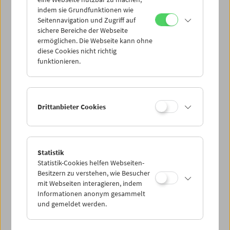
Mi 21.6.
indem sie Grundfunktionen wie
Seitennavigation und Zugriff auf
sichere Bereiche der Webseite
Do 22.6.
ermöglichen. Die Webseite kann ohne
diese Cookies nicht richtig
funktionieren.
Fr 23.6.
Sa 24.6.
Drittanbieter Cookies
So 25.6.
Statistik
Statistik-Cookies helfen Webseiten-
PROGRAMM ÜBERBLICK
Besitzern zu verstehen, wie Besucher
mit Webseiten interagieren, indem
Informationen anonym gesammelt
und gemeldet werden.