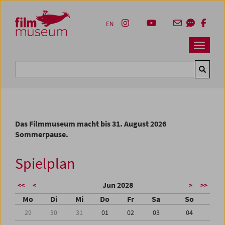
Accesskey [1]
Accesskey [4]
Accesskey [2]
Accesskey [3]
Zum Inhalt
Zum Hauptmenü
Zur Servicenavigation
Zum Suche
EN
Navbar 
Suche
Das Filmmuseum macht bis 31. August 2026
Sommerpause.
Spielplan
Jun 2028
<<
<
>
>>
Mo
Di
Mi
Do
Fr
Sa
So
29
30
31
01
02
03
04