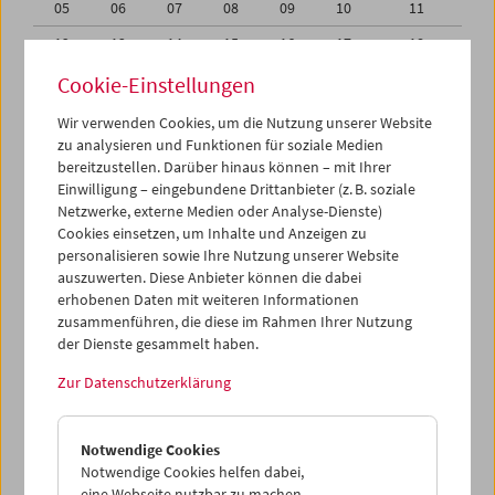
05
06
07
08
09
10
11
12
13
14
15
16
17
18
19
20
21
22
23
24
25
Cookie-Einstellungen
26
27
28
29
30
01
02
Wir verwenden Cookies, um die Nutzung unserer Website
zu analysieren und Funktionen für soziale Medien
03
04
05
06
07
08
09
bereitzustellen. Darüber hinaus können – mit Ihrer
Einwilligung – eingebundene Drittanbieter (z. B. soziale
iCalender
Netzwerke, externe Medien oder Analyse-Dienste)
Cookies einsetzen, um Inhalte und Anzeigen zu
Programmheft-PDF
personalisieren sowie Ihre Nutzung unserer Website
auszuwerten. Diese Anbieter können die dabei
English language or subtitles
erhobenen Daten mit weiteren Informationen
zusammenführen, die diese im Rahmen Ihrer Nutzung
der Dienste gesammelt haben.
< Vorherige Woche
Nächste Woche >
Zur Datenschutzerklärung
Mo 19.6.
Notwendige Cookies
Di 20.6.
Notwendige Cookies helfen dabei,
eine Webseite nutzbar zu machen,