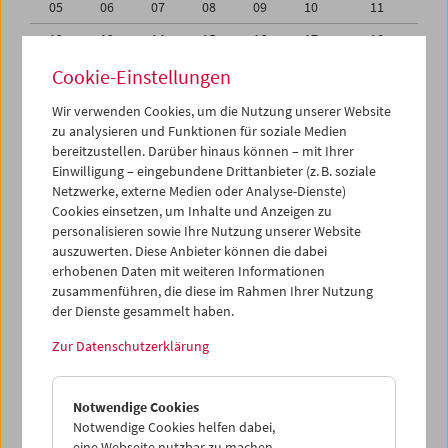
05
06
07
08
09
10
11
12
13
14
15
16
17
18
19
20
21
22
23
24
25
Cookie-Einstellungen
26
27
28
29
30
01
02
Wir verwenden Cookies, um die Nutzung unserer Website
zu analysieren und Funktionen für soziale Medien
03
04
05
06
07
08
09
bereitzustellen. Darüber hinaus können – mit Ihrer
Einwilligung – eingebundene Drittanbieter (z. B. soziale
iCalender
Netzwerke, externe Medien oder Analyse-Dienste)
Cookies einsetzen, um Inhalte und Anzeigen zu
Programmheft-PDF
personalisieren sowie Ihre Nutzung unserer Website
auszuwerten. Diese Anbieter können die dabei
English language or subtitles
erhobenen Daten mit weiteren Informationen
zusammenführen, die diese im Rahmen Ihrer Nutzung
der Dienste gesammelt haben.
< Vorherige Woche
Nächste Woche >
Zur Datenschutzerklärung
Mo 19.6.
Notwendige Cookies
Di 20.6.
Notwendige Cookies helfen dabei,
eine Webseite nutzbar zu machen,