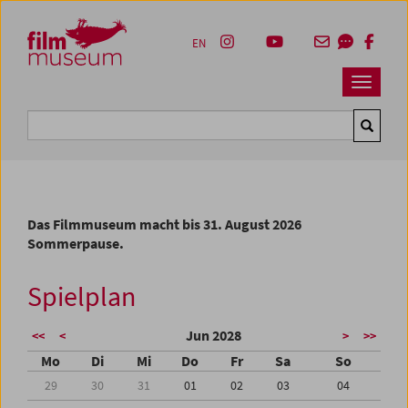
Accesskey [1]
Accesskey [4]
Accesskey [2]
Accesskey [3]
Zum Inhalt
Zum Hauptmenü
Zur Servicenavigation
Zum Suche
EN
Navbar 
Suche
Das Filmmuseum macht bis 31. August 2026
Sommerpause.
Spielplan
Jun 2028
<<
<
>
>>
Mo
Di
Mi
Do
Fr
Sa
So
29
30
31
01
02
03
04