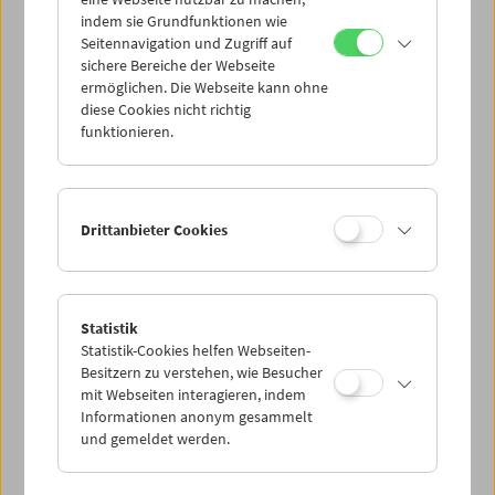
Mi 21.6.
indem sie Grundfunktionen wie
Seitennavigation und Zugriff auf
sichere Bereiche der Webseite
Do 22.6.
ermöglichen. Die Webseite kann ohne
diese Cookies nicht richtig
funktionieren.
Fr 23.6.
Sa 24.6.
Drittanbieter Cookies
So 25.6.
Statistik
Statistik-Cookies helfen Webseiten-
PROGRAMM ÜBERBLICK
Besitzern zu verstehen, wie Besucher
mit Webseiten interagieren, indem
Informationen anonym gesammelt
und gemeldet werden.