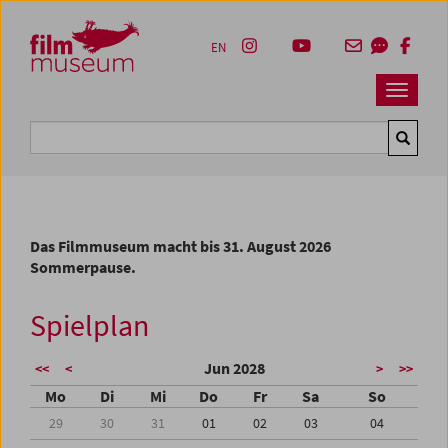
Accesskey [1]
Accesskey [4]
Accesskey [2]
Accesskey [3]
Zum Inhalt
Zum Hauptmenü
Zur Servicenavigation
Zum Suche
EN
Navbar 
Suche
Das Filmmuseum macht bis 31. August 2026
Sommerpause.
Spielplan
Jun 2028
<<
<
>
>>
Mo
Di
Mi
Do
Fr
Sa
So
29
30
31
01
02
03
04