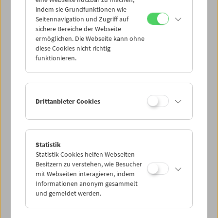
Mi 21.6.
indem sie Grundfunktionen wie
Seitennavigation und Zugriff auf
sichere Bereiche der Webseite
Do 22.6.
ermöglichen. Die Webseite kann ohne
diese Cookies nicht richtig
funktionieren.
Fr 23.6.
Sa 24.6.
Drittanbieter Cookies
So 25.6.
Statistik
Statistik-Cookies helfen Webseiten-
PROGRAMM ÜBERBLICK
Besitzern zu verstehen, wie Besucher
mit Webseiten interagieren, indem
Informationen anonym gesammelt
und gemeldet werden.