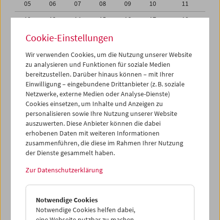
05
06
07
08
09
10
11
12
13
14
15
16
17
18
19
20
21
22
23
24
25
Cookie-Einstellungen
26
27
28
29
30
01
02
Wir verwenden Cookies, um die Nutzung unserer Website
zu analysieren und Funktionen für soziale Medien
03
04
05
06
07
08
09
bereitzustellen. Darüber hinaus können – mit Ihrer
Einwilligung – eingebundene Drittanbieter (z. B. soziale
iCalender
Netzwerke, externe Medien oder Analyse-Dienste)
Cookies einsetzen, um Inhalte und Anzeigen zu
Programmheft-PDF
personalisieren sowie Ihre Nutzung unserer Website
auszuwerten. Diese Anbieter können die dabei
English language or subtitles
erhobenen Daten mit weiteren Informationen
zusammenführen, die diese im Rahmen Ihrer Nutzung
der Dienste gesammelt haben.
< Vorherige Woche
Nächste Woche >
Zur Datenschutzerklärung
Mo 19.6.
Notwendige Cookies
Di 20.6.
Notwendige Cookies helfen dabei,
eine Webseite nutzbar zu machen,