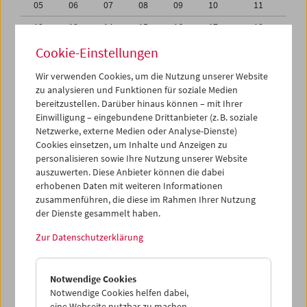
05
06
07
08
09
10
11
12
13
14
15
16
17
18
19
20
21
22
23
24
25
Cookie-Einstellungen
26
27
28
29
30
01
02
Wir verwenden Cookies, um die Nutzung unserer Website
zu analysieren und Funktionen für soziale Medien
03
04
05
06
07
08
09
bereitzustellen. Darüber hinaus können – mit Ihrer
Einwilligung – eingebundene Drittanbieter (z. B. soziale
iCalender
Netzwerke, externe Medien oder Analyse-Dienste)
Cookies einsetzen, um Inhalte und Anzeigen zu
Programmheft-PDF
personalisieren sowie Ihre Nutzung unserer Website
auszuwerten. Diese Anbieter können die dabei
English language or subtitles
erhobenen Daten mit weiteren Informationen
zusammenführen, die diese im Rahmen Ihrer Nutzung
der Dienste gesammelt haben.
< Vorherige Woche
Nächste Woche >
Zur Datenschutzerklärung
Mo 19.6.
Notwendige Cookies
Di 20.6.
Notwendige Cookies helfen dabei,
eine Webseite nutzbar zu machen,