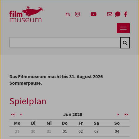
Accesskey [1]
Accesskey [4]
Accesskey [2]
Accesskey [3]
Zum Inhalt
Zum Hauptmenü
Zur Servicenavigation
Zum Suche
EN
Navbar 
Suche
Das Filmmuseum macht bis 31. August 2026
Sommerpause.
Spielplan
Jun 2028
<<
<
>
>>
Mo
Di
Mi
Do
Fr
Sa
So
29
30
31
01
02
03
04