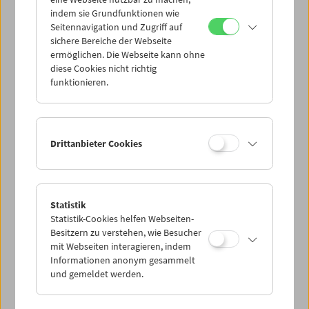
Mi 21.6.
indem sie Grundfunktionen wie
Seitennavigation und Zugriff auf
sichere Bereiche der Webseite
Do 22.6.
ermöglichen. Die Webseite kann ohne
diese Cookies nicht richtig
funktionieren.
Fr 23.6.
Sa 24.6.
Drittanbieter Cookies
So 25.6.
Statistik
Statistik-Cookies helfen Webseiten-
PROGRAMM ÜBERBLICK
Besitzern zu verstehen, wie Besucher
mit Webseiten interagieren, indem
Informationen anonym gesammelt
und gemeldet werden.