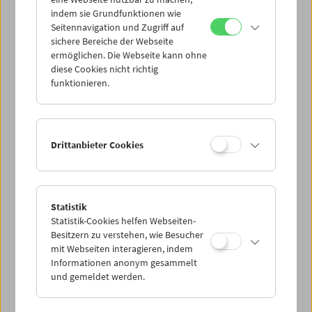
Mi 28.6.
indem sie Grundfunktionen wie
Seitennavigation und Zugriff auf
sichere Bereiche der Webseite
Do 29.6.
ermöglichen. Die Webseite kann ohne
diese Cookies nicht richtig
funktionieren.
Fr 30.6.
Sa 1.7.
Drittanbieter Cookies
So 2.7.
Statistik
Statistik-Cookies helfen Webseiten-
PROGRAMM ÜBERBLICK
Besitzern zu verstehen, wie Besucher
mit Webseiten interagieren, indem
Informationen anonym gesammelt
und gemeldet werden.