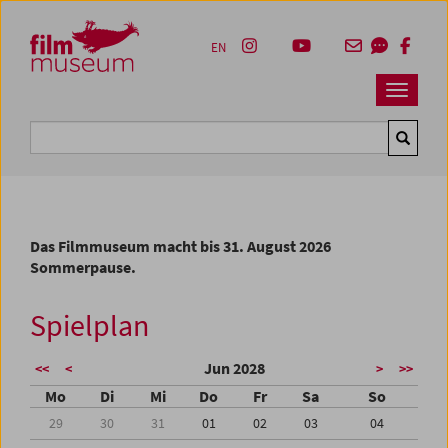
Accesskey [1]
Accesskey [4]
Accesskey [2]
Accesskey [3]
Zum Inhalt
Zum Hauptmenü
Zur Servicenavigation
Zum Suche
EN
Navbar 
Suche
Das Filmmuseum macht bis 31. August 2026
Sommerpause.
Spielplan
Jun 2028
<<
<
>
>>
Mo
Di
Mi
Do
Fr
Sa
So
29
30
31
01
02
03
04