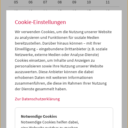
05
06
07
08
09
10
11
12
13
14
15
16
17
18
19
20
21
22
23
24
25
Cookie-Einstellungen
26
27
28
29
30
01
02
Wir verwenden Cookies, um die Nutzung unserer Website
zu analysieren und Funktionen für soziale Medien
03
04
05
06
07
08
09
bereitzustellen. Darüber hinaus können – mit Ihrer
Einwilligung – eingebundene Drittanbieter (z. B. soziale
iCalender
Netzwerke, externe Medien oder Analyse-Dienste)
Cookies einsetzen, um Inhalte und Anzeigen zu
Programmheft-PDF
personalisieren sowie Ihre Nutzung unserer Website
auszuwerten. Diese Anbieter können die dabei
English language or subtitles
erhobenen Daten mit weiteren Informationen
zusammenführen, die diese im Rahmen Ihrer Nutzung
der Dienste gesammelt haben.
< Vorherige Woche
Nächste Woche >
Zur Datenschutzerklärung
Mo 26.6.
Notwendige Cookies
Di 27.6.
Notwendige Cookies helfen dabei,
eine Webseite nutzbar zu machen,