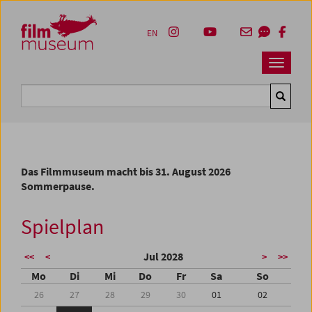
Accesskey [1]
Accesskey [4]
Accesskey [2]
Accesskey [3]
Zum Inhalt
Zum Hauptmenü
Zur Servicenavigation
Zum Suche
EN
Navbar 
Suche
Das Filmmuseum macht bis 31. August 2026
Sommerpause.
Spielplan
Jul 2028
<<
<
>
>>
Mo
Di
Mi
Do
Fr
Sa
So
26
27
28
29
30
01
02