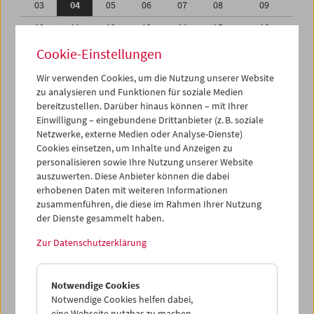
03
04
05
06
07
08
09
10
11
12
13
14
15
16
17
18
19
20
21
22
23
Cookie-Einstellungen
24
25
26
27
28
29
30
Wir verwenden Cookies, um die Nutzung unserer Website
zu analysieren und Funktionen für soziale Medien
31
01
02
03
04
05
06
bereitzustellen. Darüber hinaus können – mit Ihrer
Einwilligung – eingebundene Drittanbieter (z. B. soziale
iCalender
Netzwerke, externe Medien oder Analyse-Dienste)
Cookies einsetzen, um Inhalte und Anzeigen zu
Programmheft-PDF
personalisieren sowie Ihre Nutzung unserer Website
auszuwerten. Diese Anbieter können die dabei
English language or subtitles
erhobenen Daten mit weiteren Informationen
zusammenführen, die diese im Rahmen Ihrer Nutzung
der Dienste gesammelt haben.
< Vorherige Woche
Nächste Woche >
Zur Datenschutzerklärung
Mo 3.7.
Notwendige Cookies
Di 4.7.
Notwendige Cookies helfen dabei,
eine Webseite nutzbar zu machen,