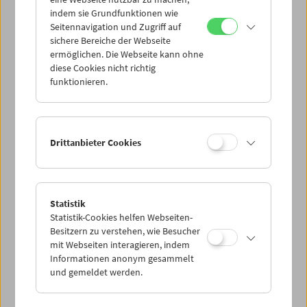
Mi 5.7.
indem sie Grundfunktionen wie
Seitennavigation und Zugriff auf
sichere Bereiche der Webseite
Do 6.7.
ermöglichen. Die Webseite kann ohne
diese Cookies nicht richtig
funktionieren.
Fr 7.7.
Sa 8.7.
Drittanbieter Cookies
So 9.7.
Statistik
Statistik-Cookies helfen Webseiten-
PROGRAMM ÜBERBLICK
Besitzern zu verstehen, wie Besucher
mit Webseiten interagieren, indem
Informationen anonym gesammelt
und gemeldet werden.