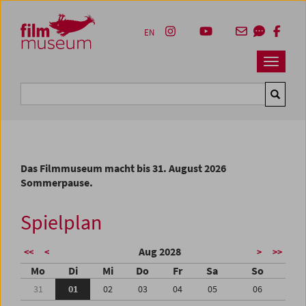
Accesskey [1]
Accesskey [4]
Accesskey [2]
Accesskey [3]
Zum Inhalt
Zum Hauptmenü
Zur Servicenavigation
Zum Suche
EN
Navbar 
Suche
Das Filmmuseum macht bis 31. August 2026
Sommerpause.
Spielplan
Aug 2028
<<
<
>
>>
Mo
Di
Mi
Do
Fr
Sa
So
31
01
02
03
04
05
06