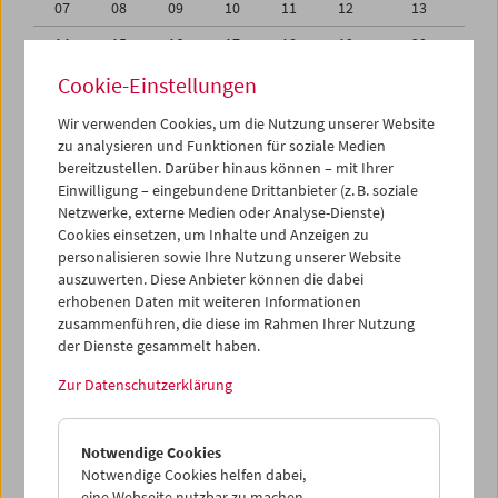
07
08
09
10
11
12
13
14
15
16
17
18
19
20
21
22
23
24
25
26
27
Cookie-Einstellungen
28
29
30
31
01
02
03
Wir verwenden Cookies, um die Nutzung unserer Website
zu analysieren und Funktionen für soziale Medien
04
05
06
07
08
09
10
bereitzustellen. Darüber hinaus können – mit Ihrer
Einwilligung – eingebundene Drittanbieter (z. B. soziale
iCalender
Netzwerke, externe Medien oder Analyse-Dienste)
Cookies einsetzen, um Inhalte und Anzeigen zu
Programmheft-PDF
personalisieren sowie Ihre Nutzung unserer Website
auszuwerten. Diese Anbieter können die dabei
English language or subtitles
erhobenen Daten mit weiteren Informationen
zusammenführen, die diese im Rahmen Ihrer Nutzung
der Dienste gesammelt haben.
< Vorherige Woche
Nächste Woche >
Zur Datenschutzerklärung
Mo 31.7.
Notwendige Cookies
Di 1.8.
Notwendige Cookies helfen dabei,
eine Webseite nutzbar zu machen,