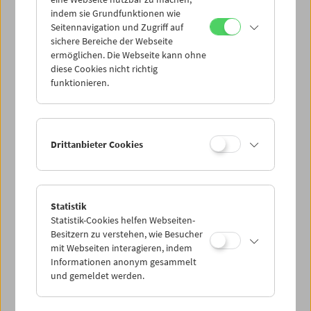
Mi 2.8.
indem sie Grundfunktionen wie
Seitennavigation und Zugriff auf
sichere Bereiche der Webseite
Do 3.8.
ermöglichen. Die Webseite kann ohne
diese Cookies nicht richtig
funktionieren.
Fr 4.8.
Sa 5.8.
Drittanbieter Cookies
So 6.8.
Statistik
Statistik-Cookies helfen Webseiten-
PROGRAMM ÜBERBLICK
Besitzern zu verstehen, wie Besucher
mit Webseiten interagieren, indem
Informationen anonym gesammelt
und gemeldet werden.