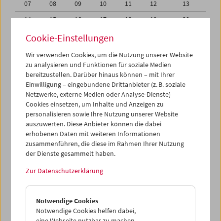
07
08
09
10
11
12
13
14
15
16
17
18
19
20
21
22
23
24
25
26
27
Cookie-Einstellungen
28
29
30
31
01
02
03
Wir verwenden Cookies, um die Nutzung unserer Website
zu analysieren und Funktionen für soziale Medien
04
05
06
07
08
09
10
bereitzustellen. Darüber hinaus können – mit Ihrer
Einwilligung – eingebundene Drittanbieter (z. B. soziale
iCalender
Netzwerke, externe Medien oder Analyse-Dienste)
Cookies einsetzen, um Inhalte und Anzeigen zu
Programmheft-PDF
personalisieren sowie Ihre Nutzung unserer Website
auszuwerten. Diese Anbieter können die dabei
English language or subtitles
erhobenen Daten mit weiteren Informationen
zusammenführen, die diese im Rahmen Ihrer Nutzung
der Dienste gesammelt haben.
< Vorherige Woche
Nächste Woche >
Zur Datenschutzerklärung
Mo 31.7.
Notwendige Cookies
Di 1.8.
Notwendige Cookies helfen dabei,
eine Webseite nutzbar zu machen,