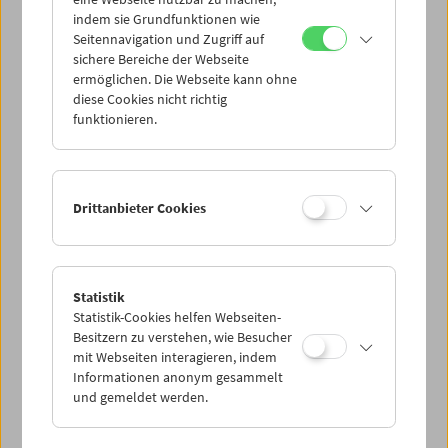
Mi 2.8.
indem sie Grundfunktionen wie
Seitennavigation und Zugriff auf
sichere Bereiche der Webseite
Do 3.8.
ermöglichen. Die Webseite kann ohne
diese Cookies nicht richtig
funktionieren.
Fr 4.8.
Sa 5.8.
Drittanbieter Cookies
So 6.8.
Statistik
Statistik-Cookies helfen Webseiten-
PROGRAMM ÜBERBLICK
Besitzern zu verstehen, wie Besucher
mit Webseiten interagieren, indem
Informationen anonym gesammelt
und gemeldet werden.