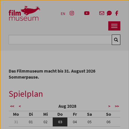
Accesskey [1]
Accesskey [4]
Accesskey [2]
Accesskey [3]
Zum Inhalt
Zum Hauptmenü
Zur Servicenavigation
Zum Suche
EN
Navbar 
Suche
Das Filmmuseum macht bis 31. August 2026
Sommerpause.
Spielplan
Aug 2028
<<
<
>
>>
Mo
Di
Mi
Do
Fr
Sa
So
31
01
02
03
04
05
06