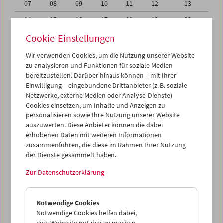
07
08
09
10
11
12
13
14
15
16
17
18
19
20
21
22
23
24
25
26
27
Cookie-Einstellungen
28
29
30
31
01
02
03
Wir verwenden Cookies, um die Nutzung unserer Website
zu analysieren und Funktionen für soziale Medien
04
05
06
07
08
09
10
bereitzustellen. Darüber hinaus können – mit Ihrer
Einwilligung – eingebundene Drittanbieter (z. B. soziale
iCalender
Netzwerke, externe Medien oder Analyse-Dienste)
Cookies einsetzen, um Inhalte und Anzeigen zu
Programmheft-PDF
personalisieren sowie Ihre Nutzung unserer Website
auszuwerten. Diese Anbieter können die dabei
English language or subtitles
erhobenen Daten mit weiteren Informationen
zusammenführen, die diese im Rahmen Ihrer Nutzung
der Dienste gesammelt haben.
< Vorherige Woche
Nächste Woche >
Zur Datenschutzerklärung
Mo 31.7.
Notwendige Cookies
Di 1.8.
Notwendige Cookies helfen dabei,
eine Webseite nutzbar zu machen,