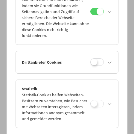
Mi 2.8.
indem sie Grundfunktionen wie
Seitennavigation und Zugriff auf
sichere Bereiche der Webseite
Do 3.8.
ermöglichen. Die Webseite kann ohne
diese Cookies nicht richtig
funktionieren.
Fr 4.8.
Sa 5.8.
Drittanbieter Cookies
So 6.8.
Statistik
Statistik-Cookies helfen Webseiten-
PROGRAMM ÜBERBLICK
Besitzern zu verstehen, wie Besucher
mit Webseiten interagieren, indem
Informationen anonym gesammelt
und gemeldet werden.