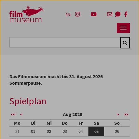
Accesskey [1]
Accesskey [4]
Accesskey [2]
Accesskey [3]
Zum Inhalt
Zum Hauptmenü
Zur Servicenavigation
Zum Suche
EN
Navbar 
Suche
Das Filmmuseum macht bis 31. August 2026
Sommerpause.
Spielplan
Aug 2028
<<
<
>
>>
Mo
Di
Mi
Do
Fr
Sa
So
31
01
02
03
04
05
06