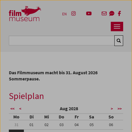
Accesskey [1]
Accesskey [4]
Accesskey [2]
Accesskey [3]
Zum Inhalt
Zum Hauptmenü
Zur Servicenavigation
Zum Suche
EN
Navbar 
Suche
Das Filmmuseum macht bis 31. August 2026
Sommerpause.
Spielplan
Aug 2028
<<
<
>
>>
Mo
Di
Mi
Do
Fr
Sa
So
31
01
02
03
04
05
06