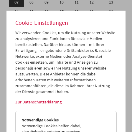
07
08
09
10
11
12
13
14
15
16
17
18
19
20
21
22
23
24
25
26
27
Cookie-Einstellungen
28
29
30
31
01
02
03
Wir verwenden Cookies, um die Nutzung unserer Website
zu analysieren und Funktionen für soziale Medien
04
05
06
07
08
09
10
bereitzustellen. Darüber hinaus können – mit Ihrer
Einwilligung – eingebundene Drittanbieter (z. B. soziale
iCalender
Netzwerke, externe Medien oder Analyse-Dienste)
Cookies einsetzen, um Inhalte und Anzeigen zu
Programmheft-PDF
personalisieren sowie Ihre Nutzung unserer Website
auszuwerten. Diese Anbieter können die dabei
English language or subtitles
erhobenen Daten mit weiteren Informationen
zusammenführen, die diese im Rahmen Ihrer Nutzung
der Dienste gesammelt haben.
< Vorherige Woche
Nächste Woche >
Zur Datenschutzerklärung
Mo 7.8.
Notwendige Cookies
Di 8.8.
Notwendige Cookies helfen dabei,
eine Webseite nutzbar zu machen,