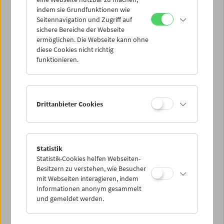
Mi 9.8.
indem sie Grundfunktionen wie
Seitennavigation und Zugriff auf
sichere Bereiche der Webseite
Do 10.8.
ermöglichen. Die Webseite kann ohne
diese Cookies nicht richtig
funktionieren.
Fr 11.8.
Sa 12.8.
Drittanbieter Cookies
So 13.8.
Statistik
Statistik-Cookies helfen Webseiten-
PROGRAMM ÜBERBLICK
Besitzern zu verstehen, wie Besucher
mit Webseiten interagieren, indem
Informationen anonym gesammelt
und gemeldet werden.