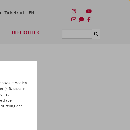
m
Ticketkorb
EN
BIBLIOTHEK
Suchen
 soziale Medien
 (z. B. soziale
gen zu
e dabei
es
 Nutzung der