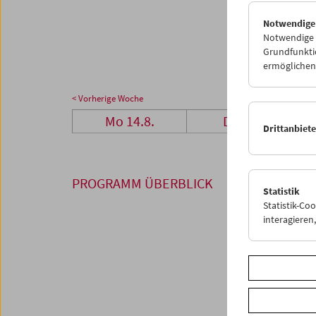
28
2
Notwendige
04
0
Notwendige C
Grundfunktio
ermöglichen.
< Vorherige Woche
Mo 14.8.
Di 15.8.
Drittanbiet
PROGRAMM ÜBERBLICK
Statistik
Statistik-Co
interagiere