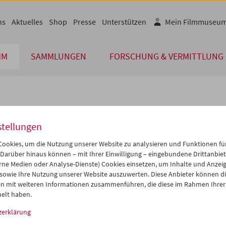
ns
Aktuelles
Shop
Presse
Unterstützen
Mein Filmmuseu
MM
SAMMLUNGEN
FORSCHUNG & VERMITTLUNG
lplan
stellungen
Aug 2028
iCalender
>
>>
ookies, um die Nutzung unserer Website zu analysieren und Funktionen für
Programmheft-PDF
i
Mi
Do
Fr
Sa
So
 Darüber hinaus können – mit Ihrer Einwilligung – eingebundene Drittanbieter
rne Medien oder Analyse-Dienste) Cookies einsetzen, um Inhalte und Anzei
1
02
03
04
05
06
 sowie Ihre Nutzung unserer Website auszuwerten. Diese Anbieter können di
English language or subtitl
8
09
10
11
12
13
n mit weiteren Informationen zusammenführen, die diese im Rahmen Ihrer
elt haben.
5
16
17
18
19
20
zerklärung
2
23
24
25
26
27