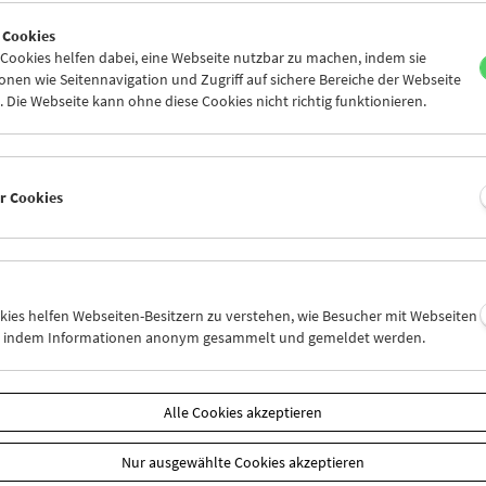
9
30
31
01
02
03
 Cookies
5
06
07
08
09
10
ookies helfen dabei, eine Webseite nutzbar zu machen, indem sie
nen wie Seitennavigation und Zugriff auf sichere Bereiche der Webseite
 Die Webseite kann ohne diese Cookies nicht richtig funktionieren.
Mi 16.8.
Do 17.8.
Fr 18.8.
er Cookies
okies helfen Webseiten-Besitzern zu verstehen, wie Besucher mit Webseiten
n, indem Informationen anonym gesammelt und gemeldet werden.
Alle Cookies akzeptieren
Nur ausgewählte Cookies akzeptieren