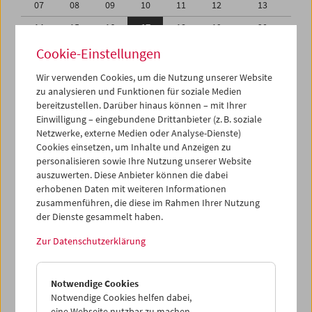
07
08
09
10
11
12
13
14
15
16
17
18
19
20
21
22
23
24
25
26
27
Cookie-Einstellungen
28
29
30
31
01
02
03
Wir verwenden Cookies, um die Nutzung unserer Website
zu analysieren und Funktionen für soziale Medien
04
05
06
07
08
09
10
bereitzustellen. Darüber hinaus können – mit Ihrer
Einwilligung – eingebundene Drittanbieter (z. B. soziale
iCalender
Netzwerke, externe Medien oder Analyse-Dienste)
Cookies einsetzen, um Inhalte und Anzeigen zu
Programmheft-PDF
personalisieren sowie Ihre Nutzung unserer Website
auszuwerten. Diese Anbieter können die dabei
English language or subtitles
erhobenen Daten mit weiteren Informationen
zusammenführen, die diese im Rahmen Ihrer Nutzung
der Dienste gesammelt haben.
< Vorherige Woche
Nächste Woche >
Zur Datenschutzerklärung
Mo 14.8.
Notwendige Cookies
Di 15.8.
Notwendige Cookies helfen dabei,
eine Webseite nutzbar zu machen,