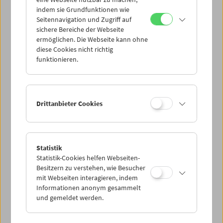
Mi 16.8.
indem sie Grundfunktionen wie
Seitennavigation und Zugriff auf
sichere Bereiche der Webseite
Do 17.8.
ermöglichen. Die Webseite kann ohne
diese Cookies nicht richtig
funktionieren.
Fr 18.8.
Sa 19.8.
Drittanbieter Cookies
So 20.8.
Statistik
Statistik-Cookies helfen Webseiten-
PROGRAMM ÜBERBLICK
Besitzern zu verstehen, wie Besucher
mit Webseiten interagieren, indem
Informationen anonym gesammelt
und gemeldet werden.