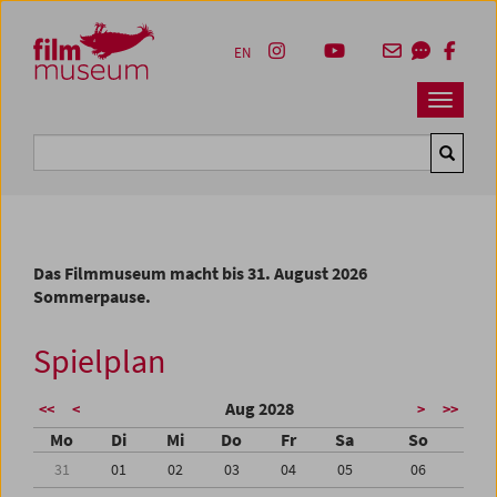
Accesskey [1]
Accesskey [4]
Accesskey [2]
Accesskey [3]
Zum Inhalt
Zum Hauptmenü
Zur Servicenavigation
Zum Suche
EN
Navbar 
Suche
Das Filmmuseum macht bis 31. August 2026
Sommerpause.
Spielplan
Aug 2028
<<
<
>
>>
Mo
Di
Mi
Do
Fr
Sa
So
31
01
02
03
04
05
06