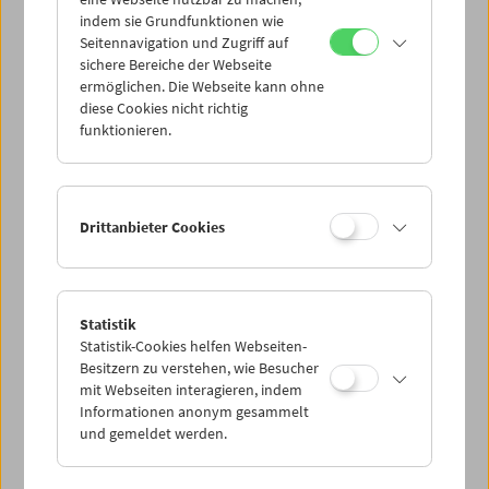
Mi 23.8.
indem sie Grundfunktionen wie
Seitennavigation und Zugriff auf
sichere Bereiche der Webseite
Do 24.8.
ermöglichen. Die Webseite kann ohne
diese Cookies nicht richtig
funktionieren.
Fr 25.8.
Sa 26.8.
Drittanbieter Cookies
So 27.8.
Statistik
Statistik-Cookies helfen Webseiten-
PROGRAMM ÜBERBLICK
Besitzern zu verstehen, wie Besucher
mit Webseiten interagieren, indem
Informationen anonym gesammelt
und gemeldet werden.