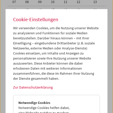
07
08
09
10
11
12
13
14
15
16
17
18
19
20
21
22
23
24
25
26
27
Cookie-Einstellungen
28
29
30
31
01
02
03
Wir verwenden Cookies, um die Nutzung unserer Website
zu analysieren und Funktionen für soziale Medien
04
05
06
07
08
09
10
bereitzustellen. Darüber hinaus können – mit Ihrer
Einwilligung – eingebundene Drittanbieter (z. B. soziale
iCalender
Netzwerke, externe Medien oder Analyse-Dienste)
Cookies einsetzen, um Inhalte und Anzeigen zu
Programmheft-PDF
personalisieren sowie Ihre Nutzung unserer Website
auszuwerten. Diese Anbieter können die dabei
English language or subtitles
erhobenen Daten mit weiteren Informationen
zusammenführen, die diese im Rahmen Ihrer Nutzung
der Dienste gesammelt haben.
< Vorherige Woche
Nächste Woche >
Zur Datenschutzerklärung
Mo 21.8.
Notwendige Cookies
Di 22.8.
Notwendige Cookies helfen dabei,
eine Webseite nutzbar zu machen,