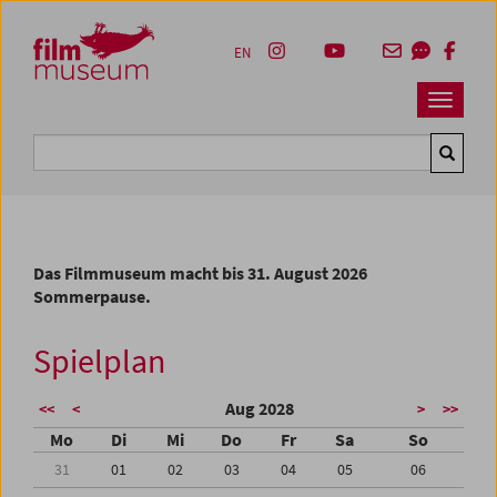
Accesskey [1]
Accesskey [4]
Accesskey [2]
Accesskey [3]
Zum Inhalt
Zum Hauptmenü
Zur Servicenavigation
Zum Suche
EN
Navbar 
Suche
Das Filmmuseum macht bis 31. August 2026
Sommerpause.
Spielplan
Aug 2028
<<
<
>
>>
Mo
Di
Mi
Do
Fr
Sa
So
31
01
02
03
04
05
06