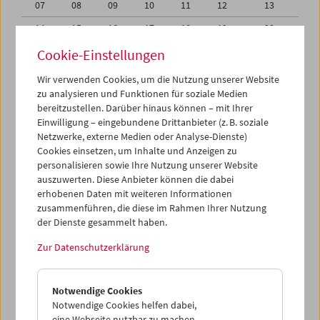
07
08
09
10
11
12
13
14
15
16
17
18
19
20
21
22
23
24
25
26
27
Cookie-Einstellungen
28
29
30
31
01
02
03
Wir verwenden Cookies, um die Nutzung unserer Website
zu analysieren und Funktionen für soziale Medien
04
05
06
07
08
09
10
bereitzustellen. Darüber hinaus können – mit Ihrer
Einwilligung – eingebundene Drittanbieter (z. B. soziale
iCalender
Netzwerke, externe Medien oder Analyse-Dienste)
Cookies einsetzen, um Inhalte und Anzeigen zu
Programmheft-PDF
personalisieren sowie Ihre Nutzung unserer Website
auszuwerten. Diese Anbieter können die dabei
English language or subtitles
erhobenen Daten mit weiteren Informationen
zusammenführen, die diese im Rahmen Ihrer Nutzung
der Dienste gesammelt haben.
< Vorherige Woche
Nächste Woche >
Zur Datenschutzerklärung
Mo 28.8.
Notwendige Cookies
Di 29.8.
Notwendige Cookies helfen dabei,
eine Webseite nutzbar zu machen,