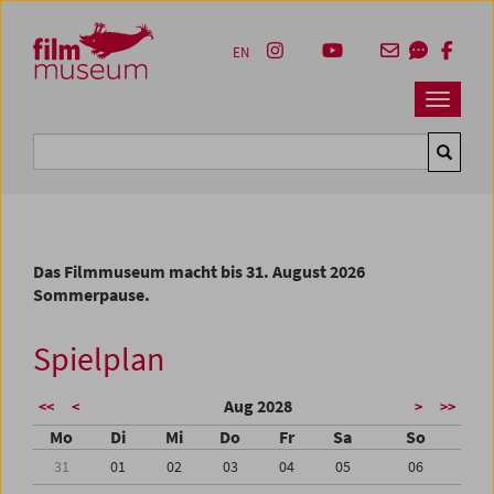
Accesskey [1]
Accesskey [4]
Accesskey [2]
Accesskey [3]
Zum Inhalt
Zum Hauptmenü
Zur Servicenavigation
Zum Suche
EN
Navbar 
Suche
Das Filmmuseum macht bis 31. August 2026
Sommerpause.
Spielplan
Aug 2028
<<
<
>
>>
Mo
Di
Mi
Do
Fr
Sa
So
31
01
02
03
04
05
06