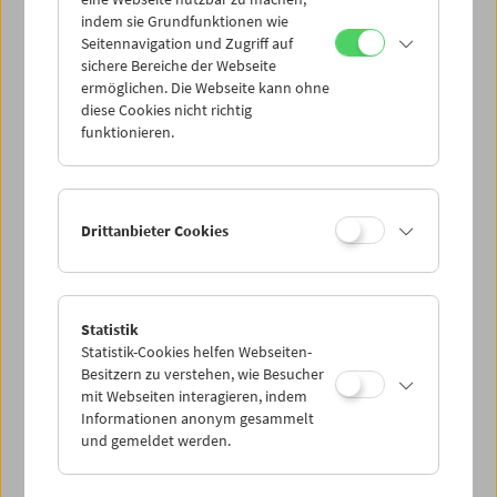
Mi 30.8.
indem sie Grundfunktionen wie
Seitennavigation und Zugriff auf
sichere Bereiche der Webseite
Do 31.8.
ermöglichen. Die Webseite kann ohne
diese Cookies nicht richtig
funktionieren.
Fr 1.9.
Sa 2.9.
Drittanbieter Cookies
So 3.9.
Statistik
Statistik-Cookies helfen Webseiten-
PROGRAMM ÜBERBLICK
Besitzern zu verstehen, wie Besucher
mit Webseiten interagieren, indem
Informationen anonym gesammelt
und gemeldet werden.