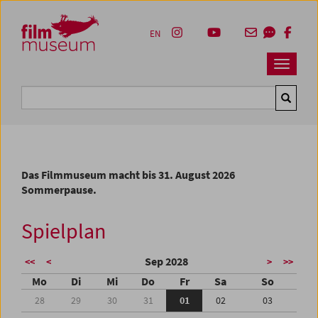
Accesskey [1]
Accesskey [4]
Accesskey [2]
Accesskey [3]
Zum Inhalt
Zum Hauptmenü
Zur Servicenavigation
Zum Suche
EN
Navbar 
Suche
Das Filmmuseum macht bis 31. August 2026
Sommerpause.
Spielplan
Sep 2028
<<
<
>
>>
Mo
Di
Mi
Do
Fr
Sa
So
28
29
30
31
01
02
03