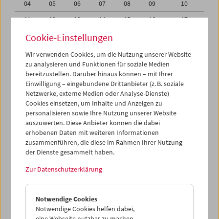
04
05
06
07
08
09
10
11
12
13
14
15
16
17
18
19
20
21
22
23
24
Cookie-Einstellungen
25
26
27
28
29
30
01
Wir verwenden Cookies, um die Nutzung unserer Website
zu analysieren und Funktionen für soziale Medien
02
03
04
05
06
07
08
bereitzustellen. Darüber hinaus können – mit Ihrer
Einwilligung – eingebundene Drittanbieter (z. B. soziale
iCalender
Netzwerke, externe Medien oder Analyse-Dienste)
Cookies einsetzen, um Inhalte und Anzeigen zu
Programmheft-PDF
personalisieren sowie Ihre Nutzung unserer Website
auszuwerten. Diese Anbieter können die dabei
English language or subtitles
erhobenen Daten mit weiteren Informationen
zusammenführen, die diese im Rahmen Ihrer Nutzung
der Dienste gesammelt haben.
< Vorherige Woche
Nächste Woche >
Zur Datenschutzerklärung
Mo 28.8.
Notwendige Cookies
Di 29.8.
Notwendige Cookies helfen dabei,
eine Webseite nutzbar zu machen,