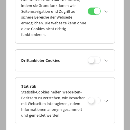
Mi 30.8.
indem sie Grundfunktionen wie
Seitennavigation und Zugriff auf
sichere Bereiche der Webseite
Do 31.8.
ermöglichen. Die Webseite kann ohne
diese Cookies nicht richtig
funktionieren.
Fr 1.9.
Sa 2.9.
Drittanbieter Cookies
So 3.9.
Statistik
Statistik-Cookies helfen Webseiten-
PROGRAMM ÜBERBLICK
Besitzern zu verstehen, wie Besucher
mit Webseiten interagieren, indem
Informationen anonym gesammelt
und gemeldet werden.